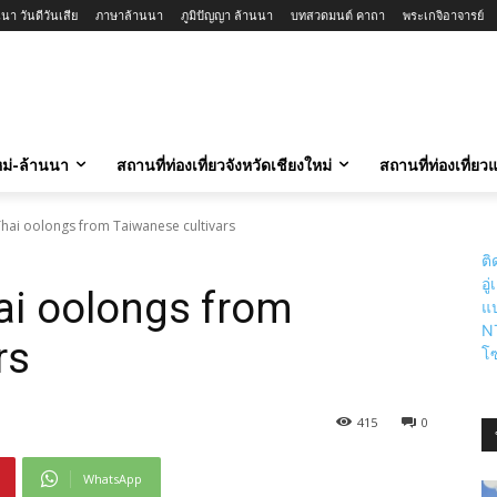
นา วันดีวันเสีย
ภาษาล้านนา
ภูมิปัญญา ล้านนา
บทสวดมนต์ คาถา
พระเกจิอาจารย์
ใหม่-ล้านนา
สถานที่ท่องเที่ยวจังหวัดเชียงใหม่
สถานที่ท่องเที่ย
Thai oolongs from Taiwanese cultivars
ติ
อู
hai oolongs from
แป
N
rs
โซ
415
0
WhatsApp