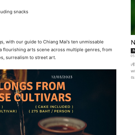
cluding snacks
gs, with our guide to Chiang Mai’s ten unmissable
N
a flourishing arts scene across multiple genres, from
ก
05
, surrealism to street art.
เช
wi
ณ 