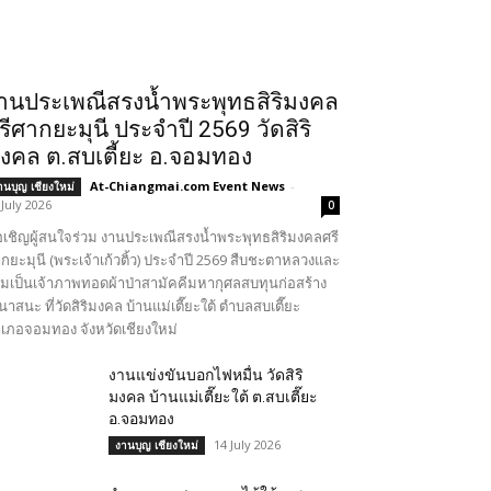
านประเพณีสรงน้ำพระพุทธสิริมงคล
รีศากยะมุนี ประจำปี 2569 วัดสิริ
งคล ต.สบเตี้ยะ อ.จอมทอง
At-Chiangmai.com Event News
-
านบุญ เชียงใหม่
 July 2026
0
เชิญผู้สนใจร่วม งานประเพณีสรงน้ำพระพุทธสิริมงคลศรี
กยะมุนี (พระเจ้าเก้วติ้ว) ประจำปี 2569 สืบชะตาหลวงและ
วมเป็นเจ้าภาพทอดผ้าป่าสามัคคีมหากุศลสบทุนก่อสร้าง
นาสนะ ที่วัดสิริมงคล บ้านแม่เตี๊ยะใต้ ตำบลสบเตี๊ยะ
เภอจอมทอง จังหวัดเชียงใหม่
งานแข่งขันบอกไฟหมื่น วัดสิริ
มงคล บ้านแม่เตี๊ยะใต้ ต.สบเตี๊ยะ
อ.จอมทอง
14 July 2026
งานบุญ เชียงใหม่