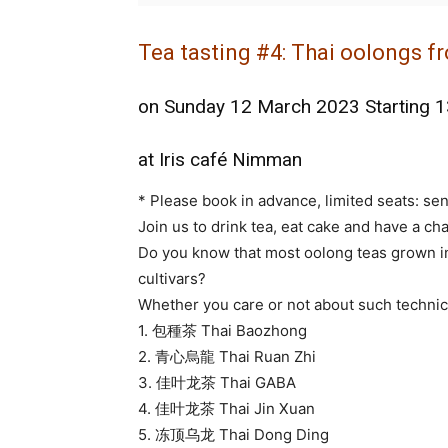
Tea tasting #4: Thai oolongs f
on Sunday 12 March 2023 Starting 1
at Iris café Nimman
* Please book in advance, limited seats: se
Join us to drink tea, eat cake and have a cha
Do you know that most oolong teas grown in
cultivars?
Whether you care or not about such technica
1. 包種茶 Thai Baozhong
2. 青心烏龍 Thai Ruan Zhi
3. 佳叶龙茶 Thai GABA
4. 佳叶龙茶 Thai Jin Xuan
5. 冻顶乌龙 Thai Dong Ding