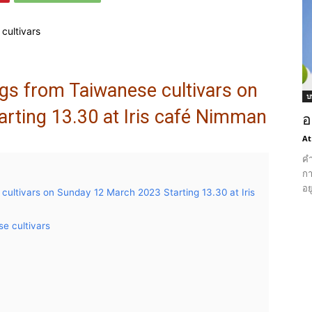
ngs from Taiwanese cultivars on
บ
rting 13.30 at Iris café Nimman
อ
At
คำ
กา
อย
cultivars on Sunday 12 March 2023 Starting 13.30 at Iris
e cultivars