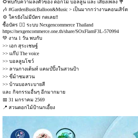
🌻พบกับความลงตัวของ ดอกไม้ บอลลูน และ เสียงเพลง 💐
🎶 #GardenBusicBalloon&Music > เป็นมากกว่างานคอนเสิร์ต
💢 ใครยังไม่มีบัตร กดเลย‼️
ซื้อบัตร 👉🏻 ระบบ Nexgencommerce Thailand
https://nexgencommerce.one.th/share/SOxFlamF3L-570994
💚 งาน 1 วัน พบกับ
>> เอก สุระเชษฐ์
>> แก๊ป The voice
>> บอลลูนโชว์
>> ลานกางเต้นท์ แคมป์ปิ้งในสวนป้า
>> ขี่ม้าชมสวน
>> บ้านบอลระบายสี
และ กิจกรรมอื่นๆ อีกมากมาย
📅 31 มกราคม 2569
📍 สวนดอกไม้ป้านกเอี้ยง