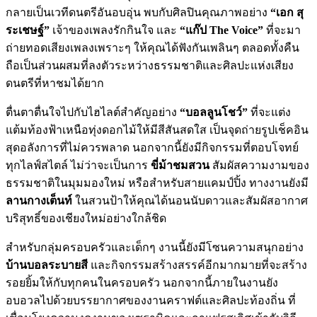
กลายเป็นเวทีดนตรีอันอบอุ่น พบกับศิลปินคุณภาพอย่าง
“เอก สุ
ระเชษฐ์”
เจ้าของเพลงรักกินใจ และ
“แก๊ป The Voice”
ที่จะมา
ถ่ายทอดเสียงเพลงเพราะๆ ให้คุณได้ฟังกันเพลินๆ ตลอดทั้งคืน
ถือเป็นส่วนผสมที่ลงตัวระหว่างธรรมชาติและศิลปะแห่งเสียง
ดนตรีที่หาชมได้ยาก
ตื่นตาตื่นใจไปกับไฮไลต์สำคัญอย่าง
“บอลลูนโชว์”
ที่จะแต่ง
แต้มท้องฟ้าเหนือทุ่งดอกไม้ให้มีสีสันสดใส เป็นจุดถ่ายรูปเช็คอิน
สุดอลังการที่ไม่ควรพลาด นอกจากนี้ยังมีกิจกรรมที่ตอบโจทย์
ทุกไลฟ์สไตล์ ไม่ว่าจะเป็นการ
ขี่ม้าชมสวน
สัมผัสความงามของ
ธรรมชาติในมุมมองใหม่ หรือสำหรับสายแคมป์ปิ้ง ทางงานยังมี
ลานกางเต็นท์
ในสวนป้าให้คุณได้นอนนับดาวและสัมผัสอากาศ
บริสุทธิ์ของเชียงใหม่อย่างใกล้ชิด
สำหรับกลุ่มครอบครัวและเด็กๆ งานนี้ยังมีโซนความสนุกอย่าง
บ้านบอลระบายสี
และกิจกรรมสร้างสรรค์อีกมากมายที่จะสร้าง
รอยยิ้มให้กับทุกคนในครอบครัว นอกจากนี้ภายในงานยัง
อบอวลไปด้วยบรรยากาศของงานคราฟต์และศิลปะท้องถิ่น ที่