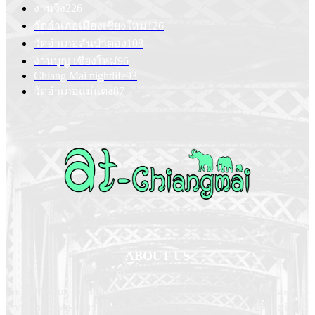
งานวิ่ง
226
วัดอำเภอเมืองเชียงใหม่
126
วัดอำเภอสันป่าตอง
108
งานบุญ เชียงใหม่
96
Chiang Mai nightlife
93
วัดอำเภอแม่แตง
87
ABOUT US
เว็บไซต์ที่รวมรวมความรู้ทุกอย่างเกี่ยวกับเชียงใหม่ และล้านนา และ
ข่าวสารการท่องเที่ยวโดยตรง สถานที่ท่องเที่ยวต่าง ๆ ที่ได้รับความนิยม