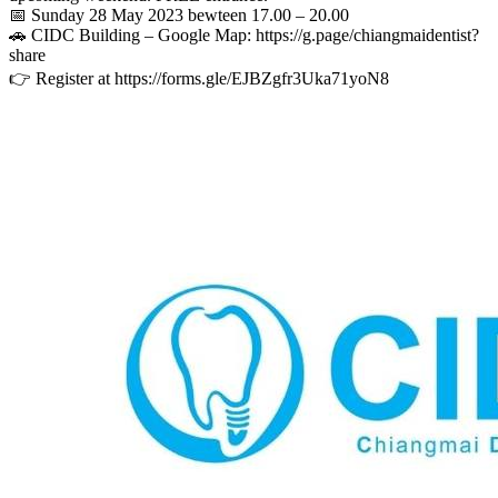
📅 Sunday 28 May 2023 bewteen 17.00 – 20.00
🚗 CIDC Building – Google Map: https://g.page/chiangmaidentist?
share
👉 Register at https://forms.gle/EJBZgfr3Uka71yoN8