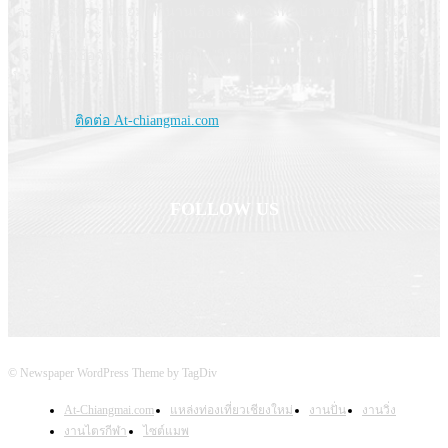
และไม่ได้รับความนิยม ตำนานเรื่องเล่านิทานพื้นบ้าน ขนบธรรมเนียม
วัฒนธรรม ประเพณี ภาษากำเมือง การแต่งกาย ประวัติบุคคลสำคัญ
เกจิอาจารย์ชื่อดัง ในแต่ละยุคสมัย "ทุกตารางเมตรของเชียงใหม่เราจะ
นำมาให้คุณชม
Contact us:
ติดต่อ At-chiangmai.com
FOLLOW US
© Newspaper WordPress Theme by TagDiv
At-Chiangmai.com
แหล่งท่องเที่ยวเชียงใหม่
งานปั่น
งานวิ่ง
งานไตรกีฬา
ไซต์แมพ