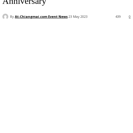
Anniversary
By
At-Chiangmai.com Event News
23 May 2023
439
0
Facebook
X
Pinterest
WhatsApp