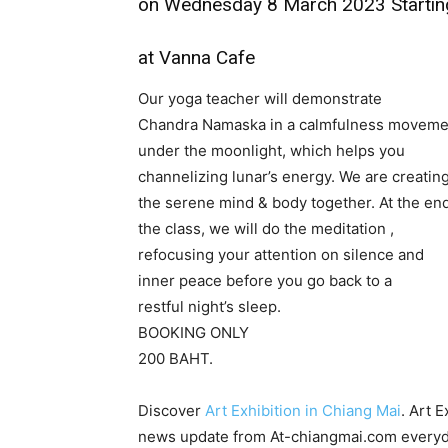
on Wednesday 8 March 2023 Startin
at Vanna Cafe
Our yoga teacher will demonstrate
Chandra Namaska in a calmfulness moveme
under the moonlight, which helps you
channelizing lunar’s energy. We are creatin
the serene mind & body together. At the end
the class, we will do the meditation ,
refocusing your attention on silence and
inner peace before you go back to a
restful night’s sleep.
BOOKING ONLY
200 BAHT.
Discover
Art Exhibition in Chiang Mai
. Art 
news update from At-chiangmai.com everyday