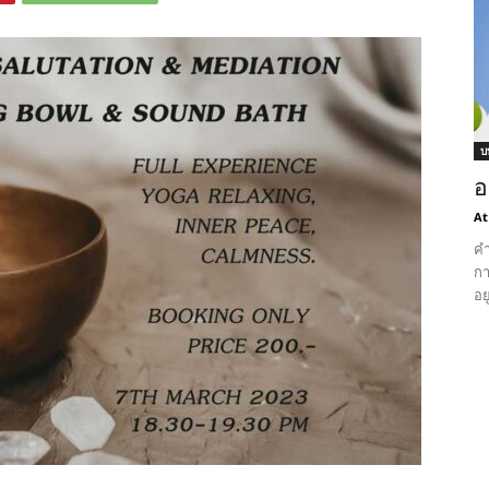
บ
อ
At
คำ
กา
อย