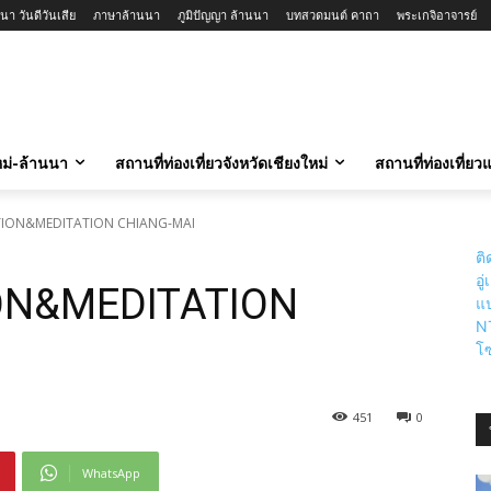
นา วันดีวันเสีย
ภาษาล้านนา
ภูมิปัญญา ล้านนา
บทสวดมนต์ คาถา
พระเกจิอาจารย์
ใหม่-ล้านนา
สถานที่ท่องเที่ยวจังหวัดเชียงใหม่
สถานที่ท่องเที่ย
ION&MEDITATION CHIANG-MAI
ติ
อู
ON&MEDITATION
แป
N
โซ
451
0
WhatsApp