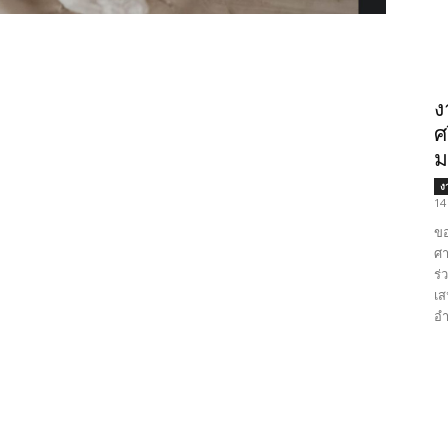
e
ง
ศ
ม
ง
14
ขอ
ศา
ร่
เส
อำ