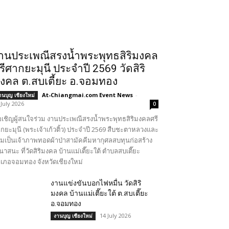
านประเพณีสรงน้ำพระพุทธสิริมงคล
รีศากยะมุนี ประจำปี 2569 วัดสิริ
งคล ต.สบเตี้ยะ อ.จอมทอง
At-Chiangmai.com Event News
-
านบุญ เชียงใหม่
 July 2026
0
เชิญผู้สนใจร่วม งานประเพณีสรงน้ำพระพุทธสิริมงคลศรี
กยะมุนี (พระเจ้าเก้วติ้ว) ประจำปี 2569 สืบชะตาหลวงและ
วมเป็นเจ้าภาพทอดผ้าป่าสามัคคีมหากุศลสบทุนก่อสร้าง
นาสนะ ที่วัดสิริมงคล บ้านแม่เตี๊ยะใต้ ตำบลสบเตี๊ยะ
เภอจอมทอง จังหวัดเชียงใหม่
งานแข่งขันบอกไฟหมื่น วัดสิริ
มงคล บ้านแม่เตี๊ยะใต้ ต.สบเตี๊ยะ
อ.จอมทอง
14 July 2026
งานบุญ เชียงใหม่