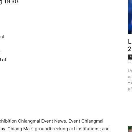
g 18.30
nt
L
2
g
ก
 of
09
LA
ฮอ
ชม
คว
Exhibition Chiangmai Event News. Event Chiangmai
. Chiang Mai’s groundbreaking art institutions; and