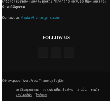
เกจิอาจารย์ชื่อดัง ในแต่ละยุคสมัย "ทุกตารางเมตรของเชียงใหม่เราจะ
นำมาให้คุณชม
Contact us:
ติดต่อ At-chiangmai.com
FOLLOW US
© Newspaper WordPress Theme by TagDiv
At-Chiangmai.com
แหล่งท่องเที่ยวเชียงใหม่
งานปั่น
งานวิ่ง
งานไตรกีฬา
ไซต์แมพ