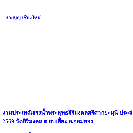
งายบุญ เชียงใหม่
งานประเพณีสรงน้ำพระพุทธสิริมงคลศรีศากยะมุนี ประจ
2569 วัดสิริมงคล ต.สบเตี้ยะ อ.จอมทอง