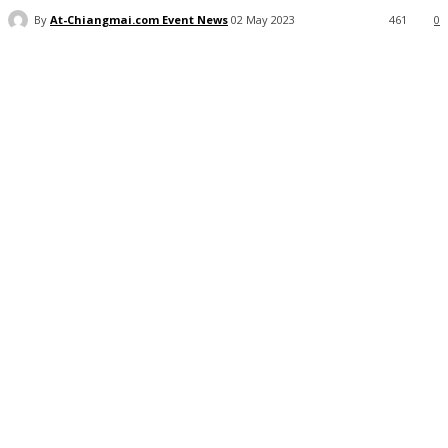
By
At-Chiangmai.com Event News
02 May 2023
461
0
Facebook
X
Pinterest
WhatsApp