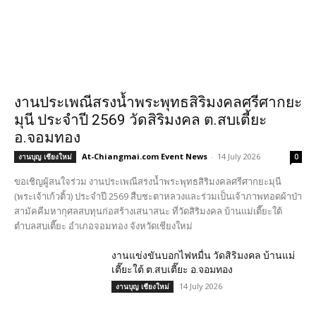
งานประเพณีสรงน้ำพระพุทธสิริมงคลศรีศากยะ
มุนี ประจำปี 2569 วัดสิริมงคล ต.สบเตี้ยะ
อ.จอมทอง
At-Chiangmai.com Event News
-
14 July 2026
งานบุญ เชียงใหม่
0
ขอเชิญผู้สนใจร่วม งานประเพณีสรงน้ำพระพุทธสิริมงคลศรีศากยะมุนี
(พระเจ้าเก้วติ้ว) ประจำปี 2569 สืบชะตาหลวงและร่วมเป็นเจ้าภาพทอดผ้าป่า
สามัคคีมหากุศลสบทุนก่อสร้างเสนาสนะ ที่วัดสิริมงคล บ้านแม่เตี๊ยะใต้
ตำบลสบเตี๊ยะ อำเภอจอมทอง จังหวัดเชียงใหม่
งานแข่งขันบอกไฟหมื่น วัดสิริมงคล บ้านแม่
เตี๊ยะใต้ ต.สบเตี๊ยะ อ.จอมทอง
14 July 2026
งานบุญ เชียงใหม่