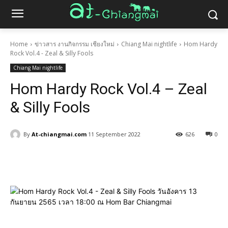
Home
ข่าวสาร งานกิจกรรม เชียงใหม่
Chiang Mai nightlife
Hom Hardy
Rock Vol.4 - Zeal & Silly Fools
Chiang Mai nightlife
Hom Hardy Rock Vol.4 – Zeal
& Silly Fools
By
At-chiangmai.com
11 September 2022
626
0
Facebook
X
Pinterest
WhatsA