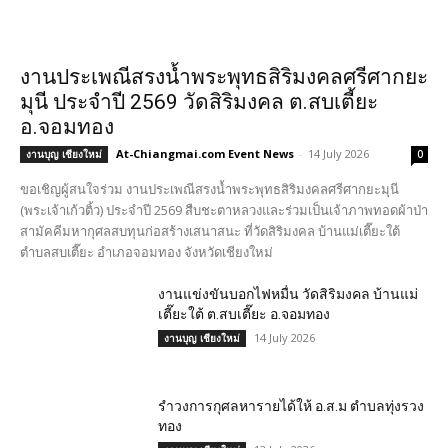
งานประเพณีสรงน้ำพระพุทธสิริมงคลศรีศากยะ
มุนี ประจำปี 2569 วัดสิริมงคล ต.สบเตี้ยะ
อ.จอมทอง
At-Chiangmai.com Event News
-
14 July 2026
งานบุญ เชียงใหม่
0
ขอเชิญผู้สนใจร่วม งานประเพณีสรงน้ำพระพุทธสิริมงคลศรีศากยะมุนี
(พระเจ้าเก้วติ้ว) ประจำปี 2569 สืบชะตาหลวงและร่วมเป็นเจ้าภาพทอดผ้าป่า
สามัคคีมหากุศลสบทุนก่อสร้างเสนาสนะ ที่วัดสิริมงคล บ้านแม่เตี๊ยะใต้
ตำบลสบเตี๊ยะ อำเภอจอมทอง จังหวัดเชียงใหม่
งานแข่งขันบอกไฟหมื่น วัดสิริมงคล บ้านแม่
เตี๊ยะใต้ ต.สบเตี๊ยะ อ.จอมทอง
14 July 2026
งานบุญ เชียงใหม่
รำวงการกุศลหารายได้ให้ อ.ส.ม ตำบลทุ่งรวง
ทอง