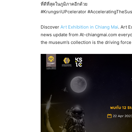
ที่ดีที่สุดในภูมิภาคอีกด้วย
#KrungsriUPcelerator #AcceleratingTheSust
Discover
Art Exhibition in Chiang Mai
. Art 
news update from At-chiangmai.com everyday
the museum’s collection is the driving force