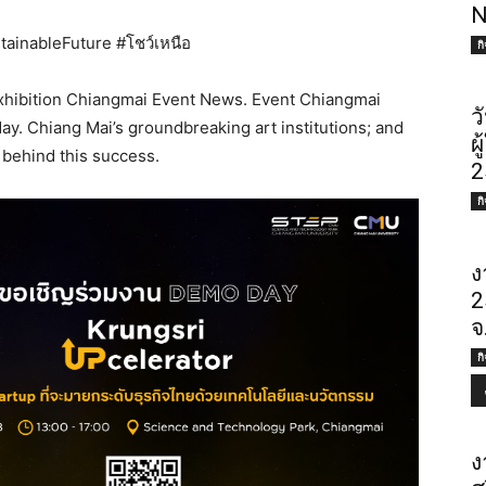
N
ainableFuture #โชว์เหนือ
ก
Exhibition Chiangmai Event News. Event Chiangmai
ว
. Chiang Mai’s groundbreaking art institutions; and
ผ
 behind this success.
2
ก
ง
2
จ
ก
ง