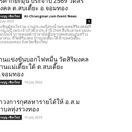
รีศากยะมุนี ประจำปี 2569 วัดสิริ
งคล ต.สบเตี้ยะ อ.จอมทอง
At-Chiangmai.com Event News
-
านบุญ เชียงใหม่
 July 2026
0
เชิญผู้สนใจร่วม งานประเพณีสรงน้ำพระพุทธสิริมงคลศรี
กยะมุนี (พระเจ้าเก้วติ้ว) ประจำปี 2569 สืบชะตาหลวงและ
วมเป็นเจ้าภาพทอดผ้าป่าสามัคคีมหากุศลสบทุนก่อสร้าง
นาสนะ ที่วัดสิริมงคล บ้านแม่เตี๊ยะใต้ ตำบลสบเตี๊ยะ
เภอจอมทอง จังหวัดเชียงใหม่
านแข่งขันบอกไฟหมื่น วัดสิริมงคล
้านแม่เตี๊ยะใต้ ต.สบเตี๊ยะ
.จอมทอง
14 July 2026
านบุญ เชียงใหม่
ำวงการกุศลหารายได้ให้ อ.ส.ม
ำบลทุ่งรวงทอง
13 July 2026
านบุญ เชียงใหม่