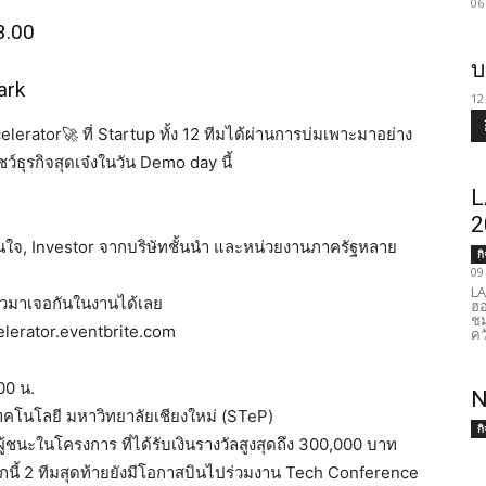
06
3.00
บ
ark
12
lerator🚀 ที่ Startup ทั้ง 12 ทีมได้ผ่านการบ่มเพาะมาอย่าง
์ธุรกิจสุดเจ๋งในวัน Demo day นี้
L
2
่าสนใจ, Investor จากบริษัทชั้นนำ และหน่วยงานภาครัฐหลาย
ก
09
LA
ตัวมาเจอกันในงานได้เลย
ฮอ
ชม
elerator.eventbrite.com
คว
00 น.
N
คโนโลยี มหาวิทยาลัยเชียงใหม่ (STeP)
ก
ู้ชนะในโครงการ ที่ได้รับเงินรางวัลสูงสุดถึง 300,000 บาท
กนี้ 2 ทีมสุดท้ายยังมีโอกาสบินไปร่วมงาน Tech Conference