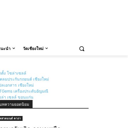
ตำนานเรื่องเล่า
กิจกรรมงานวิ่ง งานปั่น ภาคเหนือ
วแนะนำ
วัดเชียงใหม่
ดตั้ง โซล่าเซลล์
่เคลมประกันรถยนต์ เชียงใหม่
ลเอกสาร เชียงใหม่
TGems เครื่องประดับอัญมณี
ล่า เซลล์ ขอนแก่น
บทความยอดนิยม
ทสวดมนต์ คาถา