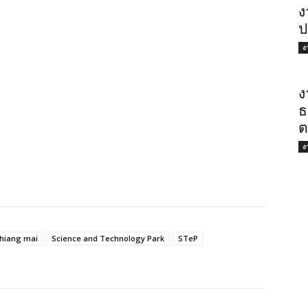
ง
ป
ง
ง
ธ
ต
ง
Chiang mai
Science and Technology Park
STeP