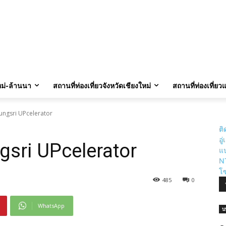
นา วันดีวันเสีย
ภาษาล้านนา
ภูมิปัญญา ล้านนา
บทสวดมนต์ คาถา
พระเกจิอาจารย์
ใหม่-ล้านนา
สถานที่ท่องเที่ยวจังหวัดเชียงใหม่
สถานที่ท่องเที่ย
ngsri UPcelerator
ติ
อู
sri UPcelerator
แป
N
โซ
485
0
WhatsApp
บ