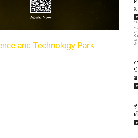
ศ
ม
ง
14
ขอ
ศา
ร่
เส
ience and Technology Park
อำ
ง
บ
อ
ง
ร
ต
ง