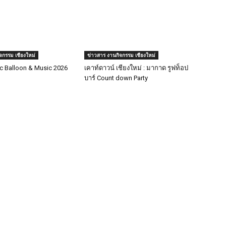
จกรรม เชียงใหม่
ข่าวสาร งานกิจกรรม เชียงใหม่
c Balloon & Music 2026
เคาท์ดาวน์ เชียงใหม่ : มากาด รูฟท็อป
บาร์ Count down Party
P
วั
ข่
งา
วั
วั
งา