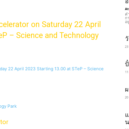
อ
At
คำ
กา
อย
elerator on Saturday 22 April
TeP – Science and Technology
ว
23
ป
ay 22 April 2023 Starting 13.00 at STeP – Science
11
ผ
20
logy Park
แ
tor
น