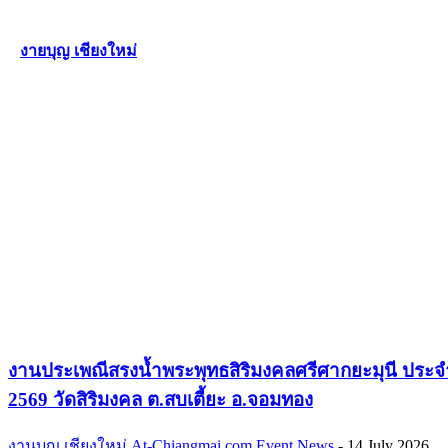
งายบุญ เชียงใหม่
งานประเพณีสรงน้ำพระพุทธสิริมงคลศรีศากยะมุนี ประจ
2569 วัดสิริมงคล ต.สบเตี้ยะ อ.จอมทอง
งานบุญ เชียงใหม่
At-Chiangmai.com Event News
-
14 July 2026