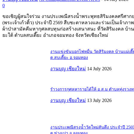
0
ขอเชิญผู้สนใจร่วม งานประเพณีสรงน้ำพระพุทธสิริมงคลศรีศากย
(พระเจ้าเก้วติ้ว) ประจำปี 2569 สืบชะตาหลวงและร่วมเป็นเจ้าภ
ผ้าป่าสามัคคีมหากุศลสบทุนก่อสร้างเสนาสนะ ที่วัดสิริมงคล บ้านแ
ยะใต้ ตำบลสบเตี๊ยะ อำเภอจอมทอง จังหวัดเชียงใหม่
งานแข่งขันบอกไฟหมื่น วัดสิริมงคล บ้านแม่เตี๊
ต.สบเตี๊ยะ อ.จอมทอง
งานบุญ เชียงใหม่
14 July 2026
รำวงการกุศลหารายได้ให้ อ.ส.ม ตำบลทุ่งรวง
งานบุญ เชียงใหม่
13 July 2026
งานประเพณีสรงน้ำวัดใหม่สันตึง ประจำปี 256
ต.ข่วงเปา อ.จอมทอง