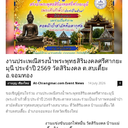
งานประเพณีสรงน้ำพระพุทธสิริมงคลศรีศากยะ
มุนี ประจำปี 2569 วัดสิริมงคล ต.สบเตี้ยะ
อ.จอมทอง
At-Chiangmai.com Event News
-
14 July 2026
งานบุญ เชียงใหม่
0
ขอเชิญผู้สนใจร่วม งานประเพณีสรงน้ำพระพุทธสิริมงคลศรีศากยะมุนี
(พระเจ้าเก้วติ้ว) ประจำปี 2569 สืบชะตาหลวงและร่วมเป็นเจ้าภาพทอดผ้าป่า
สามัคคีมหากุศลสบทุนก่อสร้างเสนาสนะ ที่วัดสิริมงคล บ้านแม่เตี๊ยะใต้
ตำบลสบเตี๊ยะ อำเภอจอมทอง จังหวัดเชียงใหม่
งานแข่งขันบอกไฟหมื่น วัดสิริมงคล บ้านแม่