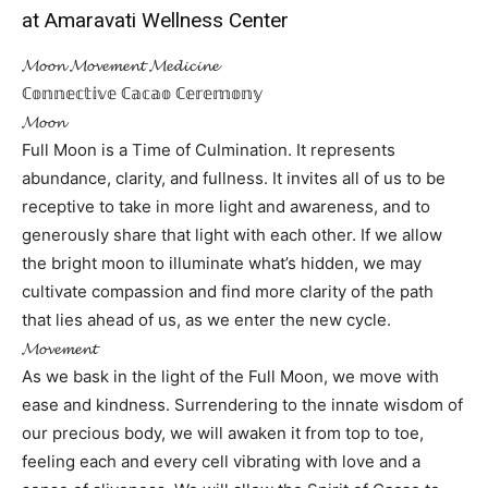
at Amaravati Wellness Center
𝓜𝓸𝓸𝓷 𝓜𝓸𝓿𝓮𝓶𝓮𝓷𝓽 𝓜𝓮𝓭𝓲𝓬𝓲𝓷𝓮
ℂ𝕠𝕟𝕟𝕖𝕔𝕥𝕚𝕧𝕖 ℂ𝕒𝕔𝕒𝕠 ℂ𝕖𝕣𝕖𝕞𝕠𝕟𝕪
𝓜𝓸𝓸𝓷
Full Moon is a Time of Culmination. It represents
abundance, clarity, and fullness. It invites all of us to be
receptive to take in more light and awareness, and to
generously share that light with each other. If we allow
the bright moon to illuminate what’s hidden, we may
cultivate compassion and find more clarity of the path
that lies ahead of us, as we enter the new cycle.
𝓜𝓸𝓿𝓮𝓶𝓮𝓷𝓽
As we bask in the light of the Full Moon, we move with
ease and kindness. Surrendering to the innate wisdom of
our precious body, we will awaken it from top to toe,
feeling each and every cell vibrating with love and a