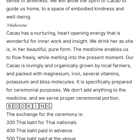
sense of aliveness. We will allow the Spirit of Cacao to
guide us home, to a space of embodied kindness and
well-being.
𝓜𝓮𝓭𝓲𝓬𝓲𝓷𝓮
Cacao has a nurturing, heart opening energy that is
wonderful for inner work and insight. We drink her as she
is, in her beautiful, pure form. The medicine enables us
to flow freely, while melting into the present moment. Our
Cacao is lovingly and organically grown by local farmers,
and packed with magnesium, iron, several vitamins,
potassium and bliss molecules. It is specifically prepared
for ceremonial purposes. We don’t add anything to the
medicine, and we serve proper ceremonial portion.
🄱🄾🄾🄺🄸🄽🄶
The exchange for the ceremony is:
300 Thai baht for Thai nationals
400 Thai baht paid in advance
500 Thai baht paid at the venue