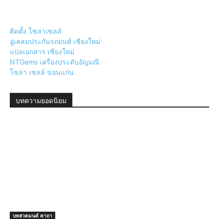
ติดตั้ง โซล่าเซลล์
อู่เคลมประกันรถยนต์ เชียงใหม่
แปลเอกสาร เชียงใหม่
NTGems เครื่องประดับอัญมณี
โซล่า เซลล์ ขอนแก่น
บทความยอดนิยม
บทสวดมนต์ คาถา