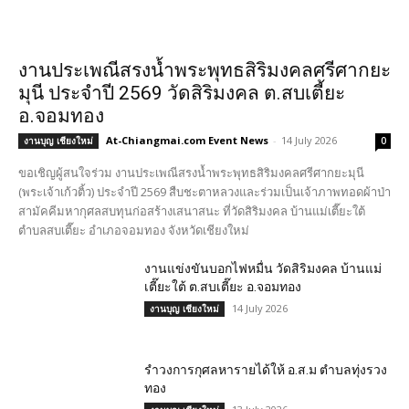
งานประเพณีสรงน้ำพระพุทธสิริมงคลศรีศากยะ
มุนี ประจำปี 2569 วัดสิริมงคล ต.สบเตี้ยะ
อ.จอมทอง
At-Chiangmai.com Event News
-
14 July 2026
งานบุญ เชียงใหม่
0
ขอเชิญผู้สนใจร่วม งานประเพณีสรงน้ำพระพุทธสิริมงคลศรีศากยะมุนี
(พระเจ้าเก้วติ้ว) ประจำปี 2569 สืบชะตาหลวงและร่วมเป็นเจ้าภาพทอดผ้าป่า
สามัคคีมหากุศลสบทุนก่อสร้างเสนาสนะ ที่วัดสิริมงคล บ้านแม่เตี๊ยะใต้
ตำบลสบเตี๊ยะ อำเภอจอมทอง จังหวัดเชียงใหม่
งานแข่งขันบอกไฟหมื่น วัดสิริมงคล บ้านแม่
เตี๊ยะใต้ ต.สบเตี๊ยะ อ.จอมทอง
14 July 2026
งานบุญ เชียงใหม่
รำวงการกุศลหารายได้ให้ อ.ส.ม ตำบลทุ่งรวง
ทอง