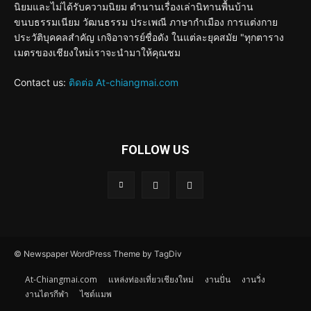
นิยมและไม่ได้รับความนิยม ตำนานเรื่องเล่านิทานพื้นบ้าน
ขนบธรรมเนียม วัฒนธรรม ประเพณี ภาษากำเมือง การแต่งกาย
ประวัติบุคคลสำคัญ เกจิอาจารย์ชื่อดัง ในแต่ละยุคสมัย "ทุกตาราง
เมตรของเชียงใหม่เราจะนำมาให้คุณชม
Contact us:
ติดต่อ At-chiangmai.com
FOLLOW US
© Newspaper WordPress Theme by TagDiv
At-Chiangmai.com
แหล่งท่องเที่ยวเชียงใหม่
งานปั่น
งานวิ่ง
งานไตรกีฬา
ไซต์แมพ