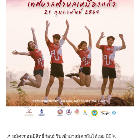
📌 สมัครก่อนมีสิทธิ์ก่อน❗️ รีบเข้ามาสมัครกันได้เลย 🏃‍♀️🏃