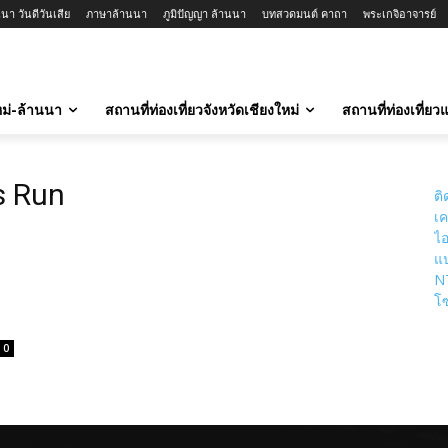
นา วันดีวันเสีย
ภาษาล้านนา
ภูมิปัญญา ล้านนา
บทสวดมนต์ คาถา
พระเกจิอาจารย์
ใหม่-ล้านนา
สถานที่ท่องเที่ยวจังหวัดเชียงใหม่
สถานที่ท่องเที่ย
s Run
ติ
เค
ไอ
แป
N
โซ
0