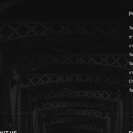
P
วั
ข่
งา
วั
วั
งา
Ch
วั