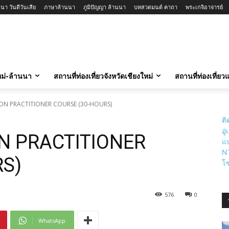
นา วันดีวันเสีย
ภาษาล้านนา
ภูมิปัญญา ล้านนา
บทสวดมนต์ คาถา
พระเกจิอาจารย์
ใหม่-ล้านนา
สถานที่ท่องเที่ยวจังหวัดเชียงใหม่
สถานที่ท่องเที่ย
ION PRACTITIONER COURSE (30-HOURS)
ติ
อู
N PRACTITIONER
แป
N
RS)
โซ
576
0
WhatsApp