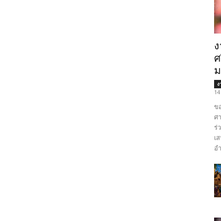
u
ง
ศ
ม
ง
14
ขอ
ศา
ร่
เส
อำ