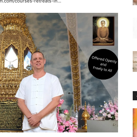
m.com/courses-retreats-in…