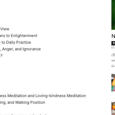
 View
mans to Enlightenment
N
to Daily Practice
ก
05
, Anger, and Ignorance
เช
e?
wi
ณ 
lness Meditation and Loving-kindness Meditation
ing, and Walking Position