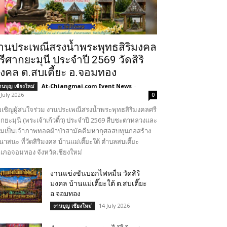
านประเพณีสรงน้ำพระพุทธสิริมงคล
รีศากยะมุนี ประจำปี 2569 วัดสิริ
งคล ต.สบเตี้ยะ อ.จอมทอง
At-Chiangmai.com Event News
-
านบุญ เชียงใหม่
 July 2026
0
เชิญผู้สนใจร่วม งานประเพณีสรงน้ำพระพุทธสิริมงคลศรี
กยะมุนี (พระเจ้าเก้วติ้ว) ประจำปี 2569 สืบชะตาหลวงและ
วมเป็นเจ้าภาพทอดผ้าป่าสามัคคีมหากุศลสบทุนก่อสร้าง
นาสนะ ที่วัดสิริมงคล บ้านแม่เตี๊ยะใต้ ตำบลสบเตี๊ยะ
เภอจอมทอง จังหวัดเชียงใหม่
งานแข่งขันบอกไฟหมื่น วัดสิริ
มงคล บ้านแม่เตี๊ยะใต้ ต.สบเตี๊ยะ
อ.จอมทอง
14 July 2026
งานบุญ เชียงใหม่