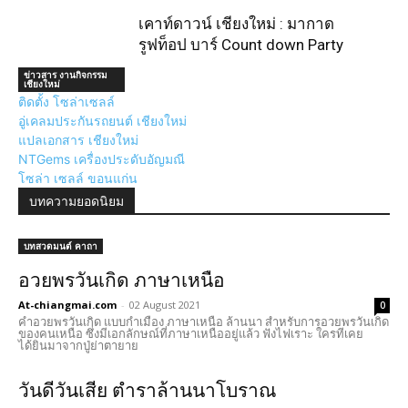
เคาท์ดาวน์ เชียงใหม่ : มากาด
รูฟท็อป บาร์ Count down Party
ข่าวสาร งานกิจกรรม
เชียงใหม่
ติดตั้ง โซล่าเซลล์
อู่เคลมประกันรถยนต์ เชียงใหม่
แปลเอกสาร เชียงใหม่
NTGems เครื่องประดับอัญมณี
โซล่า เซลล์ ขอนแก่น
บทความยอดนิยม
บทสวดมนต์ คาถา
อวยพรวันเกิด ภาษาเหนือ
At-chiangmai.com
-
02 August 2021
0
คำอวยพรวันเกิด แบบกำเมือง ภาษาเหนือ ล้านนา สำหรับการอวยพรวันเกิด
ของคนเหนือ ซึ่งมีเอกลักษณ์ที่ภาษาเหนืออยู่แล้ว ฟังไฟเราะ ใครทีเคย
ได้ยินมาจากปู่ย่าตายาย
วันดีวันเสีย ตำราล้านนาโบราณ