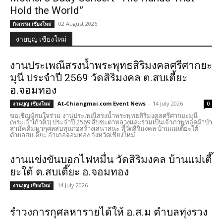
Hold the World”
02 August 2026
กิจกรรม เชียงใหม่
งายบุญ เชียงใหม่
งานประเพณีสรงน้ำพระพุทธสิริมงคลศรีศากยะ
มุนี ประจำปี 2569 วัดสิริมงคล ต.สบเตี้ยะ
อ.จอมทอง
At-Chiangmai.com Event News
-
14 July 2026
งานบุญ เชียงใหม่
0
ขอเชิญผู้สนใจร่วม งานประเพณีสรงน้ำพระพุทธสิริมงคลศรีศากยะมุนี
(พระเจ้าเก้วติ้ว) ประจำปี 2569 สืบชะตาหลวงและร่วมเป็นเจ้าภาพทอดผ้าป่า
สามัคคีมหากุศลสบทุนก่อสร้างเสนาสนะ ที่วัดสิริมงคล บ้านแม่เตี๊ยะใต้
ตำบลสบเตี๊ยะ อำเภอจอมทอง จังหวัดเชียงใหม่
งานแข่งขันบอกไฟหมื่น วัดสิริมงคล บ้านแม่เตี๊
ยะใต้ ต.สบเตี๊ยะ อ.จอมทอง
14 July 2026
งานบุญ เชียงใหม่
รำวงการกุศลหารายได้ให้ อ.ส.ม ตำบลทุ่งรวง