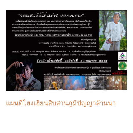
แผนที่โฮงเฮียนสืบสานภูมิปัญญาล้านนา