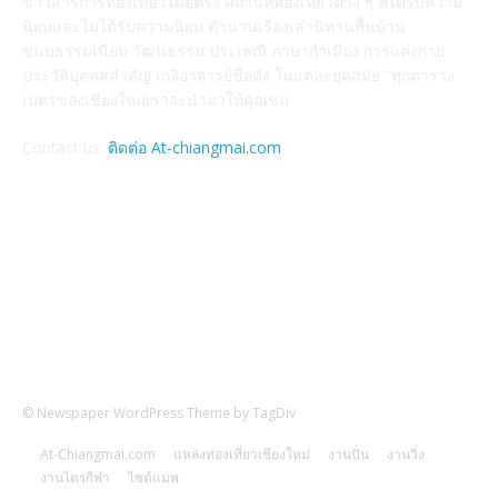
ข่าวสารการท่องเที่ยวโดยตรง สถานที่ท่องเที่ยวต่าง ๆ ที่ได้รับความ
นิยมและไม่ได้รับความนิยม ตำนานเรื่องเล่านิทานพื้นบ้าน
ขนบธรรมเนียม วัฒนธรรม ประเพณี ภาษากำเมือง การแต่งกาย
ประวัติบุคคลสำคัญ เกจิอาจารย์ชื่อดัง ในแต่ละยุคสมัย "ทุกตาราง
เมตรของเชียงใหม่เราจะนำมาให้คุณชม
Contact us:
ติดต่อ At-chiangmai.com
FOLLOW US
© Newspaper WordPress Theme by TagDiv
At-Chiangmai.com
แหล่งท่องเที่ยวเชียงใหม่
งานปั่น
งานวิ่ง
งานไตรกีฬา
ไซต์แมพ