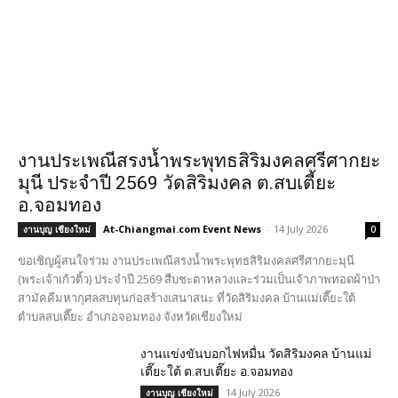
งานประเพณีสรงน้ำพระพุทธสิริมงคลศรีศากยะ
มุนี ประจำปี 2569 วัดสิริมงคล ต.สบเตี้ยะ
อ.จอมทอง
At-Chiangmai.com Event News
-
14 July 2026
งานบุญ เชียงใหม่
0
ขอเชิญผู้สนใจร่วม งานประเพณีสรงน้ำพระพุทธสิริมงคลศรีศากยะมุนี
(พระเจ้าเก้วติ้ว) ประจำปี 2569 สืบชะตาหลวงและร่วมเป็นเจ้าภาพทอดผ้าป่า
สามัคคีมหากุศลสบทุนก่อสร้างเสนาสนะ ที่วัดสิริมงคล บ้านแม่เตี๊ยะใต้
ตำบลสบเตี๊ยะ อำเภอจอมทอง จังหวัดเชียงใหม่
งานแข่งขันบอกไฟหมื่น วัดสิริมงคล บ้านแม่
เตี๊ยะใต้ ต.สบเตี๊ยะ อ.จอมทอง
14 July 2026
งานบุญ เชียงใหม่