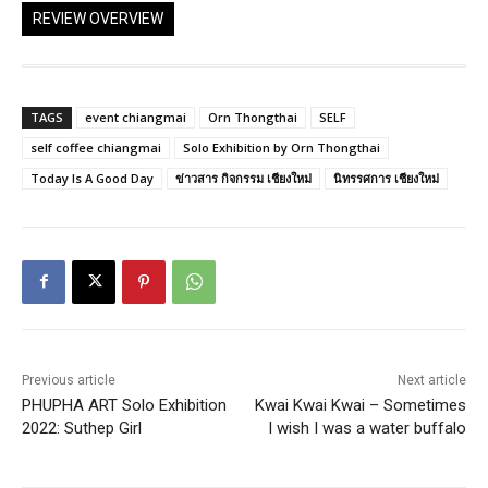
REVIEW OVERVIEW
TAGS
event chiangmai
Orn Thongthai
SELF
self coffee chiangmai
Solo Exhibition by Orn Thongthai
Today Is A Good Day
ข่าวสาร กิจกรรม เชียงใหม่
นิทรรศการ เชียงใหม่
Previous article
Next article
PHUPHA ART Solo Exhibition
Kwai Kwai Kwai – Sometimes
2022: Suthep Girl
I wish I was a water buffalo