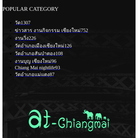
POPULAR CATEGORY
วัด
1307
ข่าวสาร งานกิจกรรม เชียงใหม่
752
งานวิ่ง
226
วัดอำเภอเมืองเชียงใหม่
126
วัดอำเภอสันป่าตอง
108
งานบุญ เชียงใหม่
96
Chiang Mai nightlife
93
วัดอำเภอแม่แตง
87