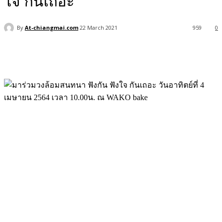
ใจ กันเถอะ
By
At-chiangmai.com
22 March 2021
959
0
Facebook
X
Pinterest
WhatsApp