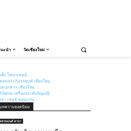
ตำนานเรื่องเล่า
กิจกรรมงานวิ่ง งานปั่น ภาคเหนือ
วแนะนำ
วัดเชียงใหม่
ดตั้ง โซล่าเซลล์
่เคลมประกันรถยนต์ เชียงใหม่
ลเอกสาร เชียงใหม่
TGems เครื่องประดับอัญมณี
ล่า เซลล์ ขอนแก่น
บทความยอดนิยม
ทสวดมนต์ คาถา