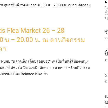
อ
At
คำ
กา
อย
ds Flea Market 26 – 28
ว
00 น – 20.00 น. ณ ลานกิจกรรม
23
ดา
ป
11
้ พบกับ “ตลาดเล็ก เด็กปล่อยของ” 🎉 เปิดพื้นที่ให้น้องๆหนูๆ
ร้างรายได้ช่วงโควิด และฝึกทักษะการขายของ พร้อมกิจกรรม
ลมหรรษา และ Balance bike 🚲
ผ
20
แ
น