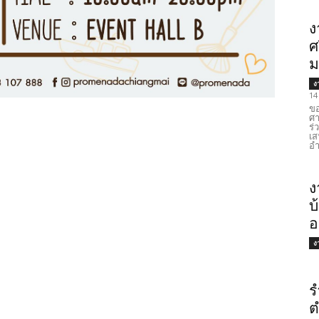
ง
ศ
ม
ง
14
ขอ
ศา
ร่
เส
อำ
ง
บ
อ
ง
ร
ต