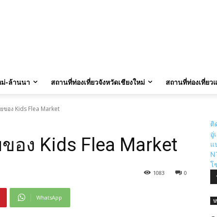
นา วันดีวันเสีย
ภาษาล้านนา
ภูมิปัญญา ล้านนา
บทสวดมนต์ คาถา
พระเกจิอาจารย์
ใหม่-ล้านนา
สถานที่ท่องเที่ยวจังหวัดเชียงใหม่
สถานที่ท่องเที่ย
อยของ Kids Flea Market
ติ
อู
ยของ Kids Flea Market
แป
N
โซ
1083
0
WhatsApp
บ