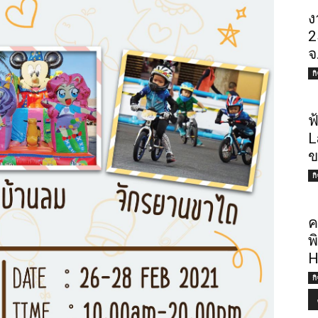
ง
2
จ
ก
ฟ
L
ข
ก
ค
พ
H
ก