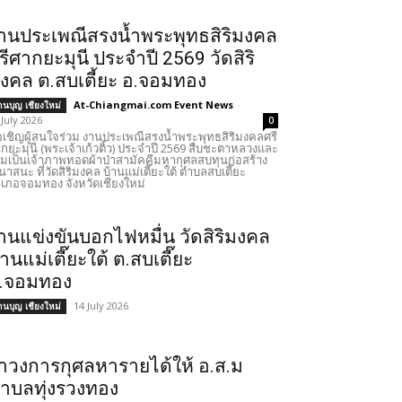
านประเพณีสรงน้ำพระพุทธสิริมงคล
รีศากยะมุนี ประจำปี 2569 วัดสิริ
งคล ต.สบเตี้ยะ อ.จอมทอง
At-Chiangmai.com Event News
-
านบุญ เชียงใหม่
 July 2026
0
เชิญผู้สนใจร่วม งานประเพณีสรงน้ำพระพุทธสิริมงคลศรี
กยะมุนี (พระเจ้าเก้วติ้ว) ประจำปี 2569 สืบชะตาหลวงและ
วมเป็นเจ้าภาพทอดผ้าป่าสามัคคีมหากุศลสบทุนก่อสร้าง
นาสนะ ที่วัดสิริมงคล บ้านแม่เตี๊ยะใต้ ตำบลสบเตี๊ยะ
เภอจอมทอง จังหวัดเชียงใหม่
านแข่งขันบอกไฟหมื่น วัดสิริมงคล
้านแม่เตี๊ยะใต้ ต.สบเตี๊ยะ
.จอมทอง
14 July 2026
านบุญ เชียงใหม่
ำวงการกุศลหารายได้ให้ อ.ส.ม
ำบลทุ่งรวงทอง