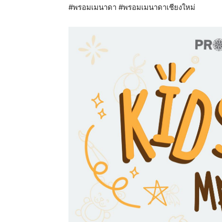
#พรอมเมนาดา #พรอมเมนาดาเชียงใหม่