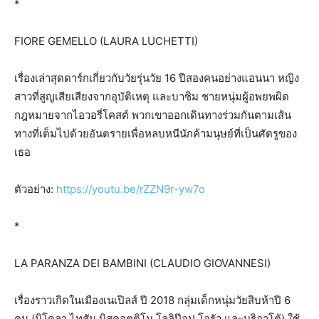
*
FIORE GEMELLO (LAURA LUCHETTI)
เรื่องเล่าสุดดาร์กเกี่ยวกับวัยรุ่นวัย 16 ปีสองคนอย่างแอนนา หญิง
สาวที่สูญเสียเสียงจากอุบัติเหตุ และบาซิม ชายหนุ่มผู้อพยพผิด
กฎหมายจากไอวอรี่โคสต์ พวกเขาออกเดินทางร่วมกันตามเส้น
ทางที่เต็มไปด้วยอันตรายเพื่อหลบหนีนักค้ามนุษย์ที่เป็นศัตรูของ
เธอ
ตัวอย่าง:
https://youtu.be/rZZN9r-yw7o
*
LA PARANZA DEI BAMBINI (CLAUDIO GIOVANNESI)
เรื่องราวเกิดในเมืองเนเปิลส์ ปี 2018 กลุ่มเด็กหนุ่มวัยสิบห้าปี 6
คน (นิโคลา ไทสัน บิสคอตติโน โลลิป๊อป โอรัว และบริอาโต้) ใช้