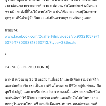
เวลาผ่อนคลายจากการทำงาน แต่ความสุขในแต่ละช่วงวันของ
ชาวเมืองแห่งนี้ก็ไม่ได้หายไปไหน มันก็ยังล่องลอยอยู่ในอากาศ
ทุกๆ คนที่นี่ต่างรู้จักกันและแบ่งปันความสุขร่วมกันอยู่เสมอ
ตัวอย่าง:
www.facebook.com/QuafferFilm/videos/vb.90321057971
5379/1780393818663713/?type=3&theater
*
DAFNE (FEDERICO BONDI)
ดาฟนี หญิงอายุ 35 ปี เธอมีงานที่เธอรักและมีเพื่อนร่วมงานที่รัก
เธอเช่นเดียวกัน เธอเป็นดาวน์ซินโดรมและมีชีวิตอยู่กับพ่อแม่ คือ
ลุยจิ (Luigi) และ มาเรีย (Maria) การของเมื่อแม่ของเธอเสียชีวิต
กะทันหันทำให้ชีวิตครอบครัวแตกหักและพลิกผันไม่เป็นท่า เธอ
ตกอยู่ในความโศกเศร้ แถมยังต้องประคับประคองพ่อของเธอที่