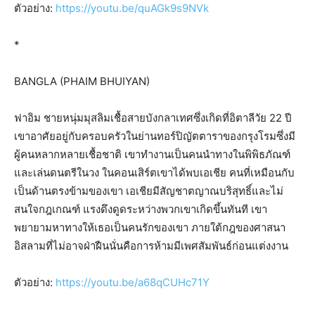
ตัวอย่าง:
https://youtu.be/quAGk9s9NVk
*
BANGLA (PHAIM BHUIYAN)
ฟาอิม ชายหนุ่มมุสลิมเชื้อสายบังกลาเทศซึ่งเกิดที่อิตาลีวัย 22 ปี
เขาอาศัยอยู่กับครอบครัวในย่านทอร์ปิญัตตาราของกรุงโรมซึ่งมี
ผู้คนหลากหลายเชื้อชาติ เขาทำงานเป็นคนนำทางในพิพิธภัณฑ์
และเล่นดนตรีในวง ในคอนเสิร์ตเขาได้พบเอเชีย คนที่เหมือนกับ
เป็นด้านตรงข้ามของเขา เอเชียมีสัญชาตญาณบริสุทธิ์และไม่
สนใจกฎเกณฑ์ แรงดึงดูดระหว่างพวกเขาเกิดขึ้นทันที เขา
พยายามหาทางให้เธอเป็นคนรักของเขา ภายใต้กฎของศาสนา
อิสลามที่ไม่อาจฝ่าฝืนนั่นคือการห้ามมีเพศสัมพันธ์ก่อนแต่งงาน
ตัวอย่าง:
https://youtu.be/a68qCUHc71Y