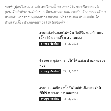
ขอเชิญผู้สนใจร่วม งานประเพณีสรงน้ำพระพุทธสิริมงคลศรีศากยะมุนี
(พระเจ้าเก้วติ้ว) ประจำปี 2569 สืบชะตาหลวงและร่วมเป็นเจ้าภาพทอดผ้าป่า
สามัคคีมหากุศลสบทุนก่อสร้างเสนาสนะ ที่วัดสิริมงคล บ้านแม่เตี๊ยะใต้
ตำบลสบเตี๊ยะ อำเภอจอมทอง จังหวัดเชียงใหม่
งานแข่งขันบอกไฟหมื่น วัดสิริมงคล บ้านแม่
เตี๊ยะใต้ ต.สบเตี๊ยะ อ.จอมทอง
14 July 2026
งานบุญ เชียงใหม่
รำวงการกุศลหารายได้ให้ อ.ส.ม ตำบลทุ่งรวง
ทอง
13 July 2026
งานบุญ เชียงใหม่
งานประเพณีสรงน้ำวัดใหม่สันตึง ประจำปี
2569 ต.ข่วงเปา อ.จอมทอง
13 July 2026
งานบุญ เชียงใหม่