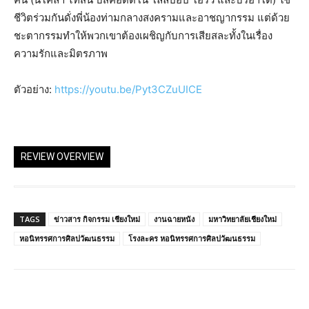
ชีวิตร่วมกันดั่งพี่น้องท่ามกลางสงครามและอาชญากรรม แต่ด้วย
ชะตากรรมทำให้พวกเขาต้องเผชิญกับการเสียสละทั้งในเรื่อง
ความรักและมิตรภาพ
ตัวอย่าง:
https://youtu.be/Pyt3CZuUICE
REVIEW OVERVIEW
TAGS
ข่าวสาร กิจกรรม เชียงใหม่
งานฉายหนัง
มหาวิทยาลัยเชียงใหม่
หอนิทรรศการศิลปวัฒนธรรม
โรงละคร หอนิทรรศการศิลปวัฒนธรรม