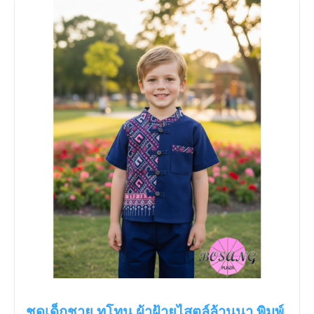
ชุดเด็กชาย ทูโทน ผ้าฝ้ายไสตล์ล้านนา พิมพ์