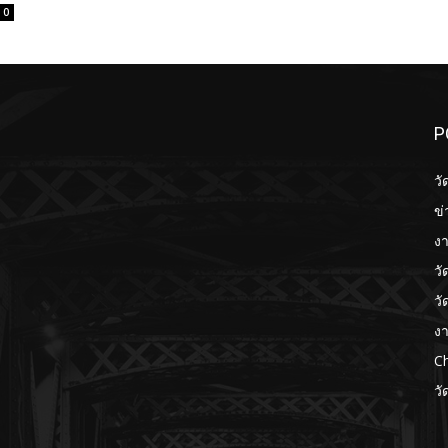
0
P
วั
ข่
งา
วั
วั
งา
Ch
วั