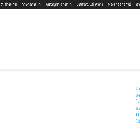
ันดีวันเสีย
ภาษาล้านนา
ภูมิปัญญา ล้านนา
บทสวดมนต์ คาถา
พระเกจิอาจารย์
ตำ
ใหม่-ล้านนา
สถานที่ท่องเที่ยวจังหวัดเชียงใหม่
สถานที่ท่องเที
ติ
เค
ไอ
แป
N
โซ