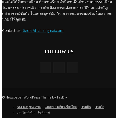
และไม่ได้รับความนิยม ตำนานเรื่องเล่านิทานพื้นบ้าน ขนบธรรมเนียม
วัฒนธรรม ประเพณี ภาษากำเมือง การแต่งกาย ประวัติบุคคลสำคัญ
เกจิอาจารย์ชื่อดัง ในแต่ละยุคสมัย "ทุกตารางเมตรของเชียงใหม่เราจะ
นำมาให้คุณชม
Contact us:
ติดต่อ At-chiangmai.com
FOLLOW US
© Newspaper WordPress Theme by TagDiv
At-Chiangmai.com
แหล่งท่องเที่ยวเชียงใหม่
งานปั่น
งานวิ่ง
งานไตรกีฬา
ไซต์แมพ