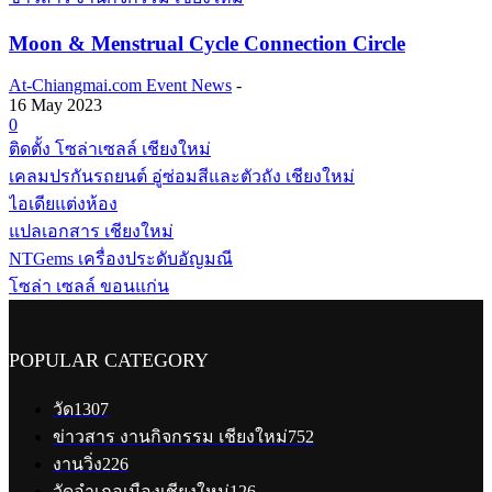
Moon & Menstrual Cycle Connection Circle
At-Chiangmai.com Event News
-
16 May 2023
0
ติดตั้ง โซล่าเซลล์ เชียงใหม่
เคลมปรกันรถยนต์ อู่ซ่อมสีและตัวถัง เชียงใหม่
ไอเดียแต่งห้อง
แปลเอกสาร เชียงใหม่
NTGems เครื่องประดับอัญมณี
โซล่า เซลล์ ขอนแก่น
POPULAR CATEGORY
วัด
1307
ข่าวสาร งานกิจกรรม เชียงใหม่
752
งานวิ่ง
226
วัดอำเภอเมืองเชียงใหม่
126