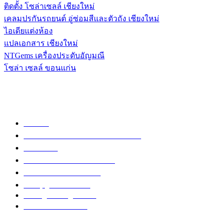
ติดตั้ง โซล่าเซลล์ เชียงใหม่
เคลมปรกันรถยนต์ อู่ซ่อมสีและตัวถัง เชียงใหม่
ไอเดียแต่งห้อง
แปลเอกสาร เชียงใหม่
NTGems เครื่องประดับอัญมณี
โซล่า เซลล์ ขอนแก่น
POPULAR CATEGORY
วัด
1307
ข่าวสาร งานกิจกรรม เชียงใหม่
752
งานวิ่ง
226
วัดอำเภอเมืองเชียงใหม่
126
วัดอำเภอสันป่าตอง
108
งานบุญ เชียงใหม่
96
Chiang Mai nightlife
93
วัดอำเภอแม่แตง
87