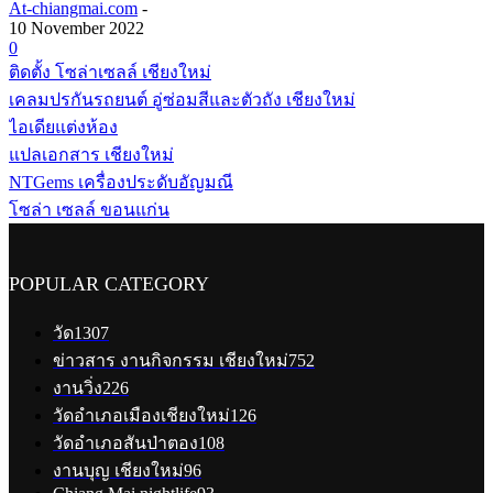
At-chiangmai.com
-
10 November 2022
0
ติดตั้ง โซล่าเซลล์ เชียงใหม่
เคลมปรกันรถยนต์ อู่ซ่อมสีและตัวถัง เชียงใหม่
ไอเดียแต่งห้อง
แปลเอกสาร เชียงใหม่
NTGems เครื่องประดับอัญมณี
โซล่า เซลล์ ขอนแก่น
POPULAR CATEGORY
วัด
1307
ข่าวสาร งานกิจกรรม เชียงใหม่
752
งานวิ่ง
226
วัดอำเภอเมืองเชียงใหม่
126
วัดอำเภอสันป่าตอง
108
งานบุญ เชียงใหม่
96