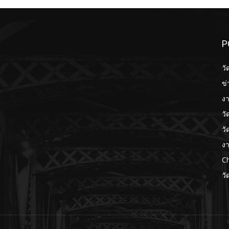
P
วั
ข่
งา
วั
วั
งา
Ch
วั