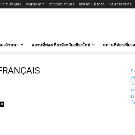
นา วันดีวันเสีย
ภาษาล้านนา
ภูมิปัญญา ล้านนา
บทสวดมนต์ คาถา
พระเกจิอาจารย์
ใหม่-ล้านนา
สถานที่ท่องเที่ยวจังหวัดเชียงใหม่
สถานที่ท่องเที่ย
 FRANÇAIS
ติ
เค
ไอ
แป
N
โซ
0