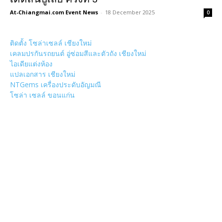
At-Chiangmai.com Event News
-
18 December 2025
0
ติดตั้ง โซล่าเซลล์ เชียงใหม่
เคลมปรกันรถยนต์ อู่ซ่อมสีและตัวถัง เชียงใหม่
ไอเดียแต่งห้อง
แปลเอกสาร เชียงใหม่
NTGems เครื่องประดับอัญมณี
โซล่า เซลล์ ขอนแก่น
POPULAR CATEGORY
วัด
1307
ข่าวสาร งานกิจกรรม เชียงใหม่
752
งานวิ่ง
226
วัดอำเภอเมืองเชียงใหม่
126