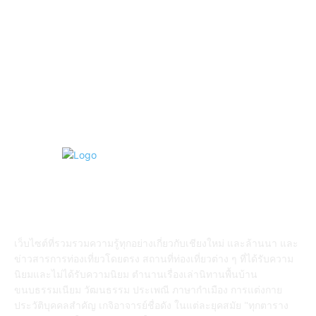
วัดอำเภอสันป่าตอง
108
งานบุญ เชียงใหม่
96
Chiang Mai nightlife
93
วัดอำเภอแม่แตง
87
ABOUT US
เว็บไซต์ที่รวมรวมความรู้ทุกอย่างเกี่ยวกับเชียงใหม่ และล้านนา และ
ข่าวสารการท่องเที่ยวโดยตรง สถานที่ท่องเที่ยวต่าง ๆ ที่ได้รับความ
นิยมและไม่ได้รับความนิยม ตำนานเรื่องเล่านิทานพื้นบ้าน
ขนบธรรมเนียม วัฒนธรรม ประเพณี ภาษากำเมือง การแต่งกาย
ประวัติบุคคลสำคัญ เกจิอาจารย์ชื่อดัง ในแต่ละยุคสมัย "ทุกตาราง