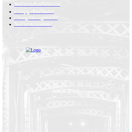
วัดอำเภอสันป่าตอง
108
งานบุญ เชียงใหม่
96
Chiang Mai nightlife
93
วัดอำเภอแม่แตง
87
ABOUT US
เว็บไซต์ที่รวมรวมความรู้ทุกอย่างเกี่ยวกับเชียงใหม่ และล้านนา และ
ข่าวสารการท่องเที่ยวโดยตรง สถานที่ท่องเที่ยวต่าง ๆ ที่ได้รับความนิยม
และไม่ได้รับความนิยม ตำนานเรื่องเล่านิทานพื้นบ้าน ขนบธรรมเนียม
วัฒนธรรม ประเพณี ภาษากำเมือง การแต่งกาย ประวัติบุคคลสำคัญ