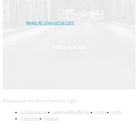
เกจิอาจารย์ชื่อดัง ในแต่ละยุคสมัย "ทุกตารางเมตรของเชียงใหม่เราจะ
นำมาให้คุณชม
Contact us:
ติดต่อ At-chiangmai.com
FOLLOW US
© Newspaper WordPress Theme by TagDiv
At-Chiangmai.com
แหล่งท่องเที่ยวเชียงใหม่
งานปั่น
งานวิ่ง
งานไตรกีฬา
ไซต์แมพ