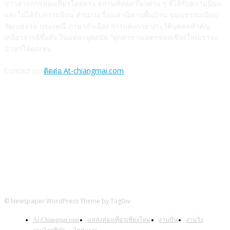
ข่าวสารการท่องเที่ยวโดยตรง สถานที่ท่องเที่ยวต่าง ๆ ที่ได้รับความนิยม
และไม่ได้รับความนิยม ตำนานเรื่องเล่านิทานพื้นบ้าน ขนบธรรมเนียม
วัฒนธรรม ประเพณี ภาษากำเมือง การแต่งกาย ประวัติบุคคลสำคัญ
เกจิอาจารย์ชื่อดัง ในแต่ละยุคสมัย "ทุกตารางเมตรของเชียงใหม่เราจะ
นำมาให้คุณชม
Contact us:
ติดต่อ At-chiangmai.com
FOLLOW US
© Newspaper WordPress Theme by TagDiv
At-Chiangmai.com
แหล่งท่องเที่ยวเชียงใหม่
งานปั่น
งานวิ่ง