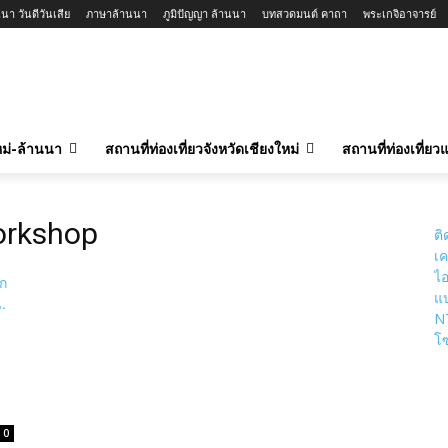
นา วันดีวันเสีย
ภาษาล้านนา
ภูมิปัญญา ล้านนา
บทสวดมนต์ คาถา
พระเกจิอาจารย์
ใหม่-ล้านนา
สถานที่ท่องเที่ยวจังหวัดเชียงใหม่
สถานที่ท่องเที่ย
orkshop
ติ
เค
ไอ
แป
N
โซ
0