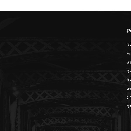
P
วั
ข่
งา
วั
วั
งา
Ch
วั