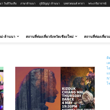
า วันดีวันเสีย
ภาษาล้านนา
ภูมิปัญญา ล้านนา
บทสวดมนต์ คาถา
พระเกจิอาจารย์
ใหม่-ล้านนา
สถานที่ท่องเที่ยวจังหวัดเชียงใหม่
สถานที่ท่องเที่ย
ติ
เค
ไอ
แป
N
โซ