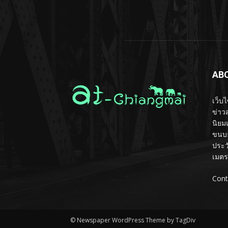
AB
เว็บ
ข่าวส
นิยม
ขนบธ
ประว
เมตร
Cont
© Newspaper WordPress Theme by TagDiv