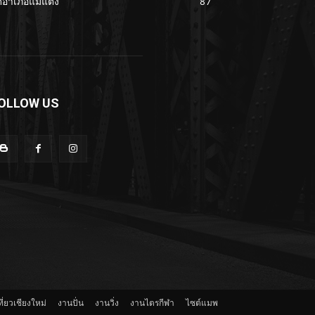
ดอำเภอแม่แตง
87
OLLOW US
ี่ยวเชียงใหม่
งานปั่น
งานวิ่ง
งานไตรกีฬา
ไซต์แมพ