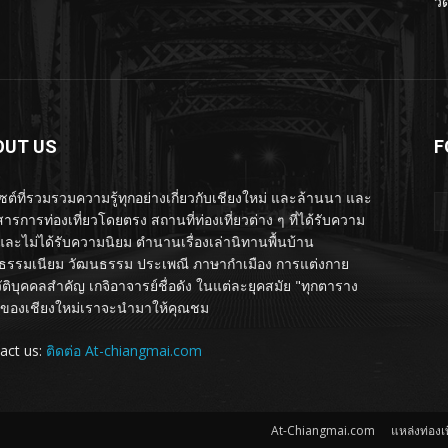
วั
OUT US
F
ไซต์ที่รวมรวมความรู้ทุกอย่างเกี่ยวกับเชียงใหม่ และล้านนา และ
ารการท่องเที่ยวโดยตรง สถานที่ท่องเที่ยวต่าง ๆ ที่ได้รับความ
และไม่ได้รับความนิยม ตำนานเรื่องเล่านิทานพื้นบ้าน
รรมเนียม วัฒนธรรม ประเพณี ภาษากำเมือง การแต่งกาย
ัติบุคคลสำคัญ เกจิอาจารย์ชื่อดัง ในแต่ละยุคสมัย "ทุกตาราง
ของเชียงใหม่เราจะนำมาให้คุณชม
act us:
ติดต่อ At-chiangmai.com
At-Chiangmai.com
แหล่งท่องเท