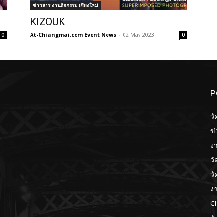
ข่าวสาร งานกิจกรรม เชียงใหม่
KIZOUK
At-Chiangmai.com Event News
-
02 May 2023
0
0
P
วั
ข่
งา
วั
วั
งา
Ch