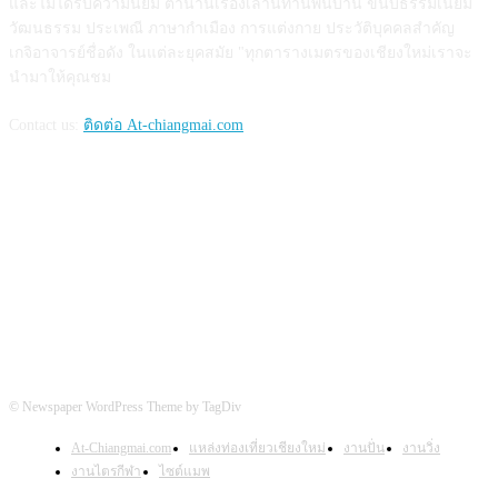
และไม่ได้รับความนิยม ตำนานเรื่องเล่านิทานพื้นบ้าน ขนบธรรมเนียม
วัฒนธรรม ประเพณี ภาษากำเมือง การแต่งกาย ประวัติบุคคลสำคัญ
เกจิอาจารย์ชื่อดัง ในแต่ละยุคสมัย "ทุกตารางเมตรของเชียงใหม่เราจะ
นำมาให้คุณชม
Contact us:
ติดต่อ At-chiangmai.com
FOLLOW US
© Newspaper WordPress Theme by TagDiv
At-Chiangmai.com
แหล่งท่องเที่ยวเชียงใหม่
งานปั่น
งานวิ่ง
งานไตรกีฬา
ไซต์แมพ