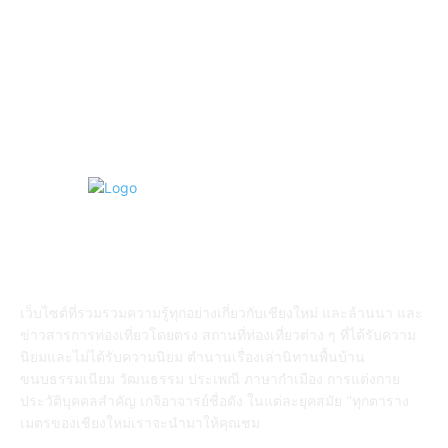
งานบุญ เชียงใหม่
96
Chiang Mai nightlife
93
วัดอำเภอแม่แตง
87
ABOUT US
เว็บไซต์ที่รวมรวมความรู้ทุกอย่างเกี่ยวกับเชียงใหม่ และล้านนา และ
ข่าวสารการท่องเที่ยวโดยตรง สถานที่ท่องเที่ยวต่าง ๆ ที่ได้รับความ
นิยมและไม่ได้รับความนิยม ตำนานเรื่องเล่านิทานพื้นบ้าน
ขนบธรรมเนียม วัฒนธรรม ประเพณี ภาษากำเมือง การแต่งกาย
ประวัติบุคคลสำคัญ เกจิอาจารย์ชื่อดัง ในแต่ละยุคสมัย "ทุกตาราง
เมตรของเชียงใหม่เราจะนำมาให้คุณชม