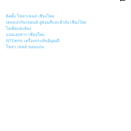
ติดตั้ง โซล่าเซลล์ เชียงใหม่
เคลมปรกันรถยนต์ อู่ซ่อมสีและตัวถัง เชียงใหม่
ไอเดียแต่งห้อง
แปลเอกสาร เชียงใหม่
NTGems เครื่องประดับอัญมณี
โซล่า เซลล์ ขอนแก่น
POPULAR CATEGORY
วัด
1307
ข่าวสาร งานกิจกรรม เชียงใหม่
752
งานวิ่ง
226
วัดอำเภอเมืองเชียงใหม่
126
วัดอำเภอสันป่าตอง
108