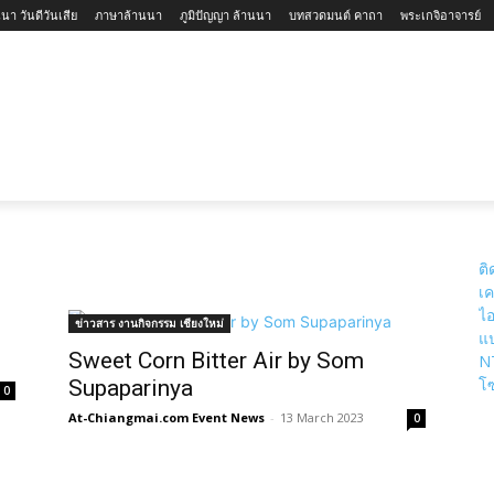
นา วันดีวันเสีย
ภาษาล้านนา
ภูมิปัญญา ล้านนา
บทสวดมนต์ คาถา
พระเกจิอาจารย์
ใหม่-ล้านนา
สถานที่ท่องเที่ยวจังหวัดเชียงใหม่
สถานที่ท่องเที
ติ
เค
ไอ
ข่าวสาร งานกิจกรรม เชียงใหม่
แป
Sweet Corn Bitter Air by Som
N
โซ
Supaparinya
0
At-Chiangmai.com Event News
-
13 March 2023
0