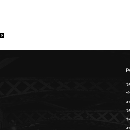
0
P
วั
ข่
งา
วั
วั
งา