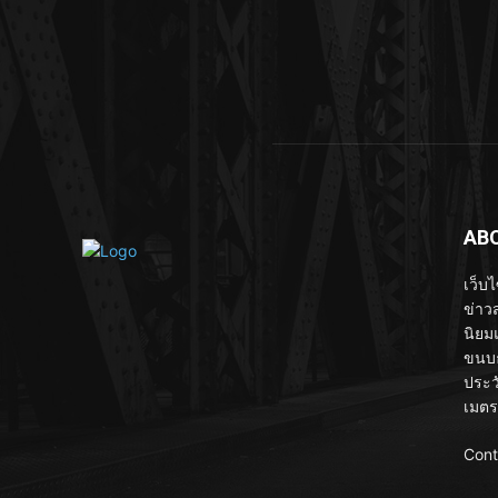
AB
เว็บ
ข่าวส
นิยม
ขนบธ
ประว
เมตร
Cont