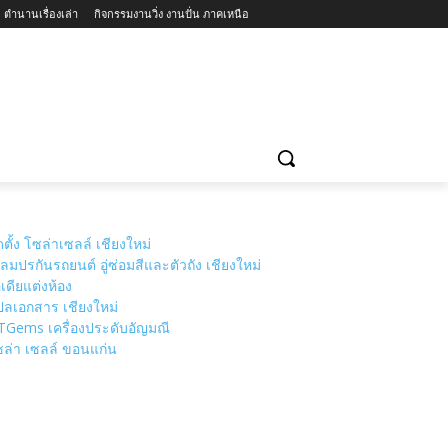
ตำนานเรื่องเล่า
กิจกรรมงานวิ่ง งานปั่น ภาคเหนือ
่ยวแนะนำ
วัดเชียงใหม่
MORE
ดตั้ง โซล่าเซลล์ เชียงใหม่
ลมปรกันรถยนต์ อู่ซ่อมสีและตัวถัง เชียงใหม่
เดียแต่งห้อง
ลเอกสาร เชียงใหม่
TGems เครื่องประดับอัญมณี
ล่า เซลล์ ขอนแก่น