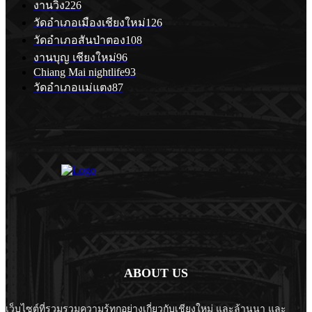
งานวิ่ง
226
วัดอำเภอเมืองเชียงใหม่
126
วัดอำเภอสันป่าตอง
108
งานบุญ เชียงใหม่
96
Chiang Mai nightlife
93
วัดอำเภอแม่แตง
87
ABOUT US
เว็บไซต์ที่รวมรวมความรู้ทุกอย่างเกี่ยวกับเชียงใหม่ และล้านนา และ