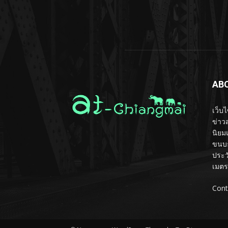
AB
เว็บ
ข่าวส
นิยม
ขนบธ
ประว
เมตร
Cont