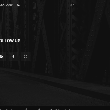
ดอำเภอแม่แตง
87
OLLOW US