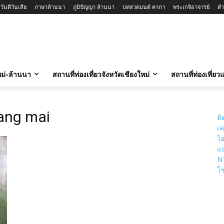
ันดีวันเสีย
ภาษาล้านนา
ภูมิปัญญา ล้านนา
บทสวดมนต์ คาถา
พระเกจิอาจารย์
ตำ
ใหม่-ล้านนา
สถานที่ท่องเที่ยวจังหวัดเชียงใหม่
สถานที่ท่องเที่ย
iang mai
ติ
เค
ไอ
แป
N
โซ