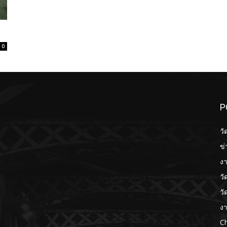
0
P
วั
ข่
งา
วั
วั
งา
Ch