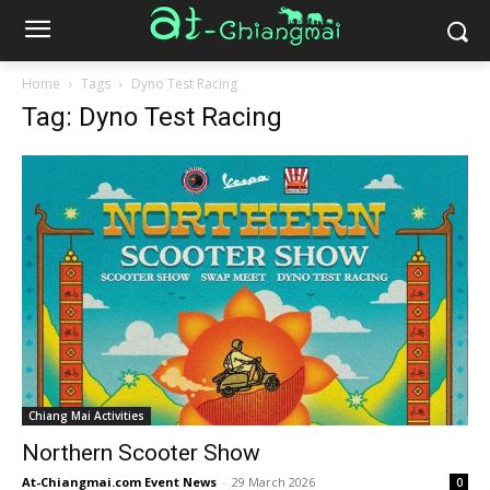
Home
Tags
Dyno Test Racing
Tag: Dyno Test Racing
Chiang Mai Activities
Northern Scooter Show
At-Chiangmai.com Event News
-
29 March 2026
0