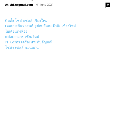
At-chiangmai.com
-
01 June 2021
0
ติดตั้ง โซล่าเซลล์ เชียงใหม่
เคลมปรกันรถยนต์ อู่ซ่อมสีและตัวถัง เชียงใหม่
ไอเดียแต่งห้อง
แปลเอกสาร เชียงใหม่
NTGems เครื่องประดับอัญมณี
โซล่า เซลล์ ขอนแก่น
POPULAR CATEGORY
วัด
1307
ข่าวสาร งานกิจกรรม เชียงใหม่
752
งานวิ่ง
226
วัดอำเภอเมืองเชียงใหม่
126