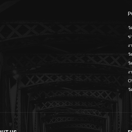
P
วั
ข่
งา
วั
วั
งา
Ch
วั