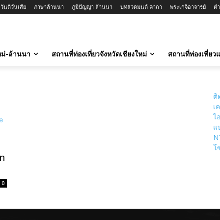
ันดีวันเสีย
ภาษาล้านนา
ภูมิปัญญา ล้านนา
บทสวดมนต์ คาถา
พระเกจิอาจารย์
ตำ
ใหม่-ล้านนา
สถานที่ท่องเที่ยวจังหวัดเชียงใหม่
สถานที่ท่องเที่ย
ติ
เค
ไอ
แป
N
โซ
rn
0