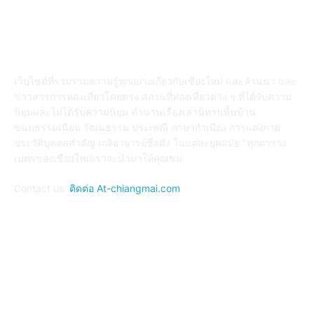
ABOUT US
เว็บไซต์ที่รวมรวมความรู้ทุกอย่างเกี่ยวกับเชียงใหม่ และล้านนา และ
ข่าวสารการท่องเที่ยวโดยตรง สถานที่ท่องเที่ยวต่าง ๆ ที่ได้รับความ
นิยมและไม่ได้รับความนิยม ตำนานเรื่องเล่านิทานพื้นบ้าน
ขนบธรรมเนียม วัฒนธรรม ประเพณี ภาษากำเมือง การแต่งกาย
ประวัติบุคคลสำคัญ เกจิอาจารย์ชื่อดัง ในแต่ละยุคสมัย "ทุกตาราง
เมตรของเชียงใหม่เราจะนำมาให้คุณชม
Contact us:
ติดต่อ At-chiangmai.com
FOLLOW US