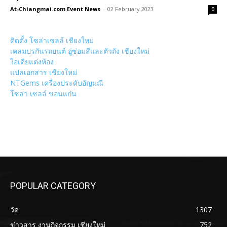
At-Chiangmai.com Event News
-
02 February 2023
0
ติดตั้ง โซล่าเซลล์ เชียงใหม่
เคลมปรกันรถยนต์ อู่ซ่อมสีและตัวถัง เชียงใหม่
ไอเดียแต่งห้อง
แปลเอกสาร เชียงใหม่
NTGems เครื่องประดับอัญมณี
โซล่า เซลล์ ขอนแก่น
POPULAR CATEGORY
วัด
1307
ข่าวสาร งานกิจกรรม เชียงใหม่
752