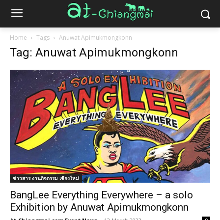
Home
Tags
Anuwat Apimukmongkonn
Tag: Anuwat Apimukmongkonn
ข่าวสาร งานกิจกรรม เชียงใหม่
BangLee Everything Everywhere – a solo
Exhibition by Anuwat Apimukmongkonn