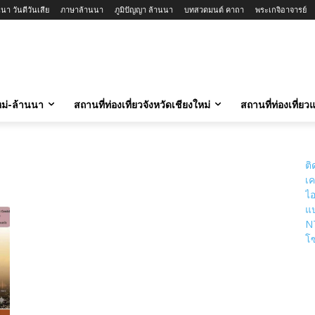
นา วันดีวันเสีย
ภาษาล้านนา
ภูมิปัญญา ล้านนา
บทสวดมนต์ คาถา
พระเกจิอาจารย์
ใหม่-ล้านนา
สถานที่ท่องเที่ยวจังหวัดเชียงใหม่
สถานที่ท่องเที่ย
ติ
เค
ไอ
แป
N
โซ