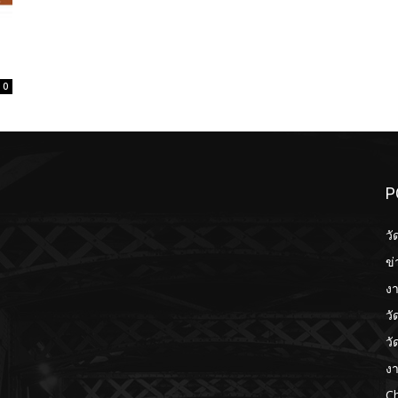
0
P
วั
ข่
งา
วั
วั
งา
Ch