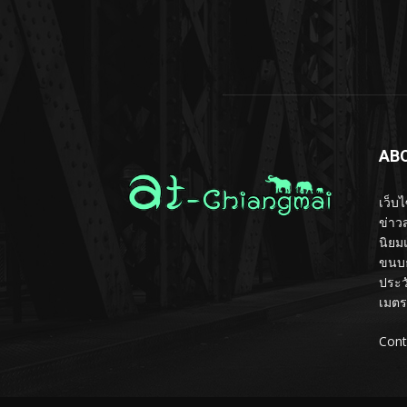
AB
เว็บ
ข่าวส
นิยม
ขนบธ
ประว
เมตร
Cont