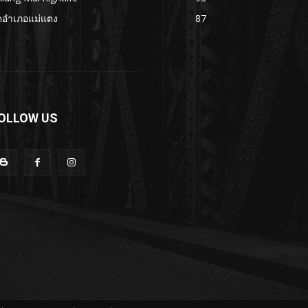
ดอำเภอแม่แตง
87
OLLOW US