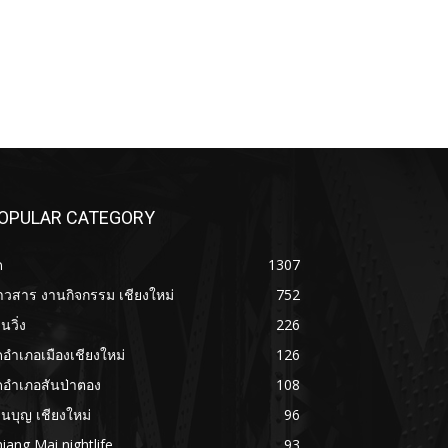
OPULAR CATEGORY
ด
1307
าวสาร งานกิจกรรม เชียงใหม่
752
นวิ่ง
226
ดอำเภอเมืองเชียงใหม่
126
ดอำเภอสันป่าตอง
108
นบุญ เชียงใหม่
96
iang Mai nightlife
93