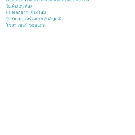
ไอเดียแต่งห้อง
แปลเอกสาร เชียงใหม่
NTGems เครื่องประดับอัญมณี
โซล่า เซลล์ ขอนแก่น
POPULAR CATEGORY
วัด
1307
ข่าวสาร งานกิจกรรม เชียงใหม่
752
งานวิ่ง
226
วัดอำเภอเมืองเชียงใหม่
126
วัดอำเภอสันป่าตอง
108
งานบุญ เชียงใหม่
96
Chiang Mai nightlife
93
วัดอำเภอแม่แตง
87