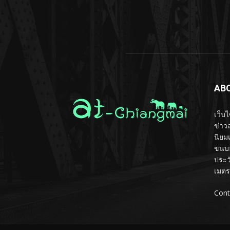
AB
เว็บ
ข่าวส
นิยม
ขนบธ
ประว
เมตร
Cont