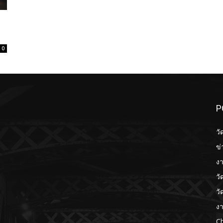
0
P
วั
ข่
งา
วั
วั
งา
Ch