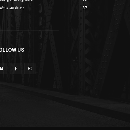
ดอำเภอแม่แตง
87
OLLOW US