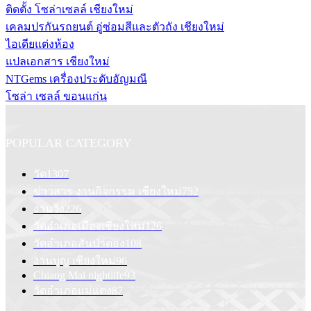
ติดตั้ง โซล่าเซลล์ เชียงใหม่
เคลมปรกันรถยนต์ อู่ซ่อมสีและตัวถัง เชียงใหม่
ไอเดียแต่งห้อง
แปลเอกสาร เชียงใหม่
NTGems เครื่องประดับอัญมณี
โซล่า เซลล์ ขอนแก่น
POPULAR CATEGORY
วัด
1307
ข่าวสาร งานกิจกรรม เชียงใหม่
752
งานวิ่ง
226
วัดอำเภอเมืองเชียงใหม่
126
วัดอำเภอสันป่าตอง
108
งานบุญ เชียงใหม่
96
Chiang Mai nightlife
93
วัดอำเภอแม่แตง
87