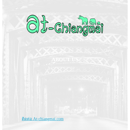
ABOUT US
เว็บไซต์ที่รวมรวมความรู้ทุกอย่างเกี่ยวกับเชียงใหม่ และล้านนา และ
ข่าวสารการท่องเที่ยวโดยตรง สถานที่ท่องเที่ยวต่าง ๆ ที่ได้รับความนิยม
และไม่ได้รับความนิยม ตำนานเรื่องเล่านิทานพื้นบ้าน ขนบธรรมเนียม
วัฒนธรรม ประเพณี ภาษากำเมือง การแต่งกาย ประวัติบุคคลสำคัญ
เกจิอาจารย์ชื่อดัง ในแต่ละยุคสมัย "ทุกตารางเมตรของเชียงใหม่เราจะ
นำมาให้คุณชม
Contact us:
ติดต่อ At-chiangmai.com