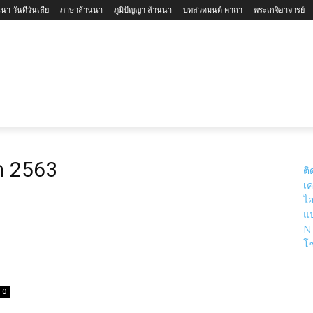
นา วันดีวันเสีย
ภาษาล้านนา
ภูมิปัญญา ล้านนา
บทสวดมนต์ คาถา
พระเกจิอาจารย์
ใหม่-ล้านนา
สถานที่ท่องเที่ยวจังหวัดเชียงใหม่
สถานที่ท่องเที
นา 2563
ติ
เค
ไอ
แป
N
โซ
0