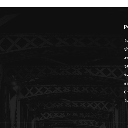
P
วั
ข่
งา
วั
วั
งา
Ch
วั