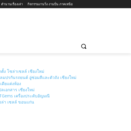
ตำนานเรื่องเล่า
กิจกรรมงานวิ่ง งานปั่น ภาคเหนือ
่ยวแนะนำ
วัดเชียงใหม่
MORE
ดตั้ง โซล่าเซลล์ เชียงใหม่
ลมปรกันรถยนต์ อู่ซ่อมสีและตัวถัง เชียงใหม่
เดียแต่งห้อง
ลเอกสาร เชียงใหม่
TGems เครื่องประดับอัญมณี
ล่า เซลล์ ขอนแก่น