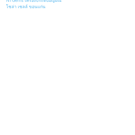
NTGems เครื่องประดับอัญมณี
โซล่า เซลล์ ขอนแก่น
POPULAR CATEGORY
วัด
1307
ข่าวสาร งานกิจกรรม เชียงใหม่
752
งานวิ่ง
226
วัดอำเภอเมืองเชียงใหม่
126
วัดอำเภอสันป่าตอง
108
งานบุญ เชียงใหม่
96
Chiang Mai nightlife
93
วัดอำเภอแม่แตง
87