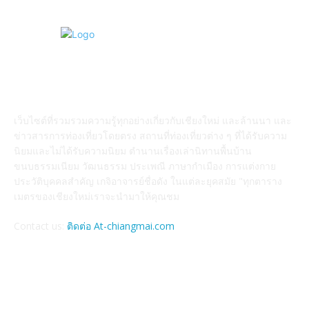
ABOUT US
เว็บไซต์ที่รวมรวมความรู้ทุกอย่างเกี่ยวกับเชียงใหม่ และล้านนา และ
ข่าวสารการท่องเที่ยวโดยตรง สถานที่ท่องเที่ยวต่าง ๆ ที่ได้รับความ
นิยมและไม่ได้รับความนิยม ตำนานเรื่องเล่านิทานพื้นบ้าน
ขนบธรรมเนียม วัฒนธรรม ประเพณี ภาษากำเมือง การแต่งกาย
ประวัติบุคคลสำคัญ เกจิอาจารย์ชื่อดัง ในแต่ละยุคสมัย "ทุกตาราง
เมตรของเชียงใหม่เราจะนำมาให้คุณชม
Contact us:
ติดต่อ At-chiangmai.com
FOLLOW US