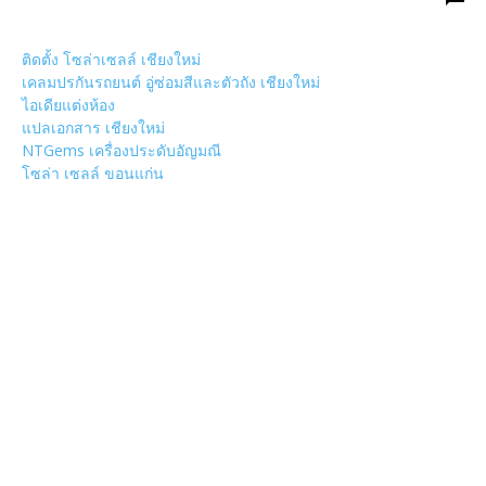
ติดตั้ง โซล่าเซลล์ เชียงใหม่
เคลมปรกันรถยนต์ อู่ซ่อมสีและตัวถัง เชียงใหม่
ไอเดียแต่งห้อง
แปลเอกสาร เชียงใหม่
NTGems เครื่องประดับอัญมณี
โซล่า เซลล์ ขอนแก่น
POPULAR CATEGORY
วัด
1307
ข่าวสาร งานกิจกรรม เชียงใหม่
752
งานวิ่ง
226
วัดอำเภอเมืองเชียงใหม่
126
วัดอำเภอสันป่าตอง
108