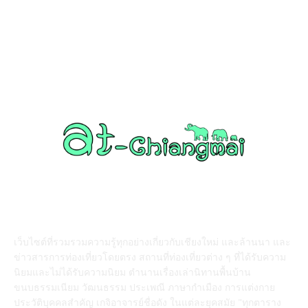
งานบุญ เชียงใหม่
96
Chiang Mai nightlife
93
วัดอำเภอแม่แตง
87
ABOUT US
เว็บไซต์ที่รวมรวมความรู้ทุกอย่างเกี่ยวกับเชียงใหม่ และล้านนา และ
ข่าวสารการท่องเที่ยวโดยตรง สถานที่ท่องเที่ยวต่าง ๆ ที่ได้รับความ
นิยมและไม่ได้รับความนิยม ตำนานเรื่องเล่านิทานพื้นบ้าน
ขนบธรรมเนียม วัฒนธรรม ประเพณี ภาษากำเมือง การแต่งกาย
ประวัติบุคคลสำคัญ เกจิอาจารย์ชื่อดัง ในแต่ละยุคสมัย "ทุกตาราง