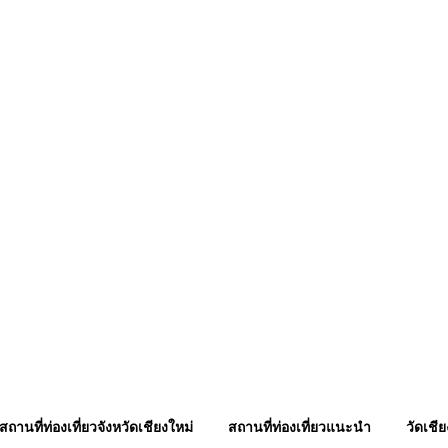
ภาษาล้านนา
ภูมิปัญญา ล้านนา
บทสวดมนต์ คาถา
พระเกจิอาจารย์
ตำนานเรื่องเล่า
สถานที่ท่องเที่ยวจังหวัดเชียงใหม่
สถานที่ท่องเที่ยวแนะนำ
วัดเชีย