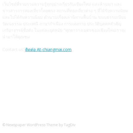
เว็บไซต์ที่รวมรวมความรู้ทุกอย่างเกี่ยวกับเชียงใหม่ และล้านนา และ
ข่าวสารการท่องเที่ยวโดยตรง สถานที่ท่องเที่ยวต่าง ๆ ที่ได้รับความนิยม
และไม่ได้รับความนิยม ตำนานเรื่องเล่านิทานพื้นบ้าน ขนบธรรมเนียม
วัฒนธรรม ประเพณี ภาษากำเมือง การแต่งกาย ประวัติบุคคลสำคัญ
เกจิอาจารย์ชื่อดัง ในแต่ละยุคสมัย "ทุกตารางเมตรของเชียงใหม่เราจะ
นำมาให้คุณชม
Contact us:
ติดต่อ At-chiangmai.com
FOLLOW US
© Newspaper WordPress Theme by TagDiv