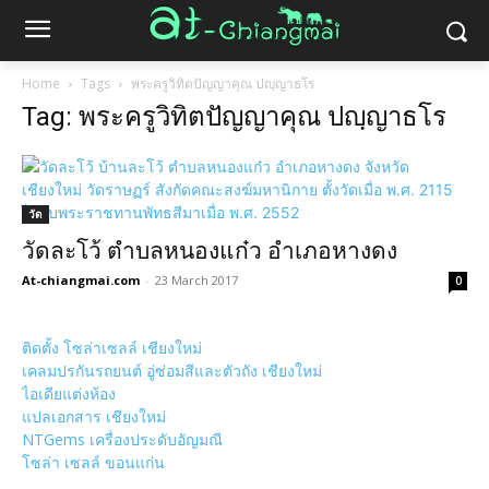
Home
Tags
พระครูวิทิตปัญญาคุณ ปญฺญาธโร
Tag: พระครูวิทิตปัญญาคุณ ปญฺญาธโร
วัด
วัดละโว้ ตำบลหนองแก๋ว อำเภอหางดง
At-chiangmai.com
-
23 March 2017
0
ติดตั้ง โซล่าเซลล์ เชียงใหม่
เคลมปรกันรถยนต์ อู่ซ่อมสีและตัวถัง เชียงใหม่
ไอเดียแต่งห้อง
แปลเอกสาร เชียงใหม่
NTGems เครื่องประดับอัญมณี
โซล่า เซลล์ ขอนแก่น