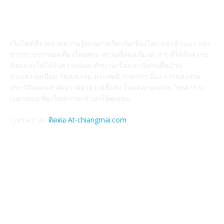
ABOUT US
เว็บไซต์ที่รวมรวมความรู้ทุกอย่างเกี่ยวกับเชียงใหม่ และล้านนา และ
ข่าวสารการท่องเที่ยวโดยตรง สถานที่ท่องเที่ยวต่าง ๆ ที่ได้รับความ
นิยมและไม่ได้รับความนิยม ตำนานเรื่องเล่านิทานพื้นบ้าน
ขนบธรรมเนียม วัฒนธรรม ประเพณี ภาษากำเมือง การแต่งกาย
ประวัติบุคคลสำคัญ เกจิอาจารย์ชื่อดัง ในแต่ละยุคสมัย "ทุกตาราง
เมตรของเชียงใหม่เราจะนำมาให้คุณชม
Contact us:
ติดต่อ At-chiangmai.com
FOLLOW US